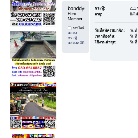
banddyes1 
กระทู้:
2117
Hero 
อายุ:
ยังไม
Member
ออฟไลน์
วันที่สมัครสมาชิก:
วันท
แสดง
เวลาท้องถิ่น:
วันที
กระทู้
ใช้งานล่าสุด:
วันที
แสดงสถิติ