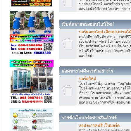
ขายของให้ออร์เดอร์เข้ารัว ๆ smf
ออนไลน์ให้ปัง smf โพสต์ขายขอ
เริ่มต้นขายของออนไลน์ใหม่
บอร์ดออนไลน์ เลื่อนประกาศได
คนไอทีขายสินค้า ลงประกาศฟรีให
เว็บลงประกาศฟรี โปรโมท Social
เว็บบอร์ดsmfโพสฟรี รายชื่อเว็บบ
ฟรี ฟรี เว็บบอร์ด แรงๆ โพสขาย
ออนไลน์
ยอดขายไม่ดีควรทำอย่างไร
บอร์ดใหม่
โปรโมทฟรี มีลูกค้าเพิ่ม - You
โปรโมทแผนการเพิ่มยอดขายให้ได
ทำอย่างไร ยอดขายตกเกิดจากอะไ
เพิ่มยอดขาย โพสฟรีการกระตุ้น
ยอดขาย ประกาศฟรีเพิ่มยอดขาย
รายชื่อเว็บบอร์ดขายสินค้าฟรี
ลงประกาศฟรี เว็บบอร์ด
ทำ SEO ติด Google ลงประกาศ