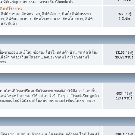
 เคมีภัณฑ์อุตสาหกรรมอาหารเสริม Chemicals
, ลิฟท์โรงงาน
ลิฟต์ยกของ, ลิฟท์กระจก, ลิฟท์ส่งของ, ติดตั้ง ลิฟต์บรรทุก
153 กระทู้
คาร, ลิฟท์นอกอาคาร, ลิฟท์โรงพยาบาล, ลิฟท์โดยสาร, ลิฟท์
1 หัวข้อ
ขนส่งสินค้า
อ-ขายออนไลน์ ใหม่-มือสอง โปรโมทสินค้า บ้าน รถ สัตว์เลี้ยง
93156 กระทู้
าง เสื้อผ้า กล้อง เว็บสมัครงาน, ลงประกาศฟรี ลงโฆษณาฟรี
30323 หัวข้อ
ิการ
แบบไหนดี โพสฟรีแคปชั่นโพสขายของยังไงให้ปัง smf แคปชั่น
6034 กระทู้
ลน์ โพสฟรี ขายของให้ออร์เดอร์เข้ารัว ๆ smf โพสต์เรียกลูกค้า
1241 หัวข้อ
ยของออนไลน์ให้ปัง smf โพสต์ขายของ smf เขียนโพสขายของ
ปัง smf แคปชั่นแม่ค้าออนไลน์ แคปชั่นแม่ค้าออนไลน์ โพสฟรี
59641 กระทู้