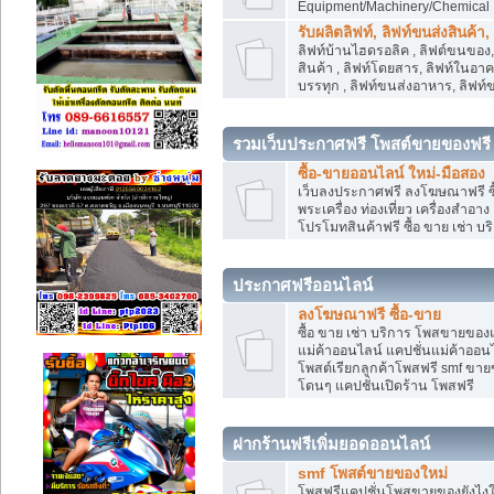
Equipment/Machinery/Chemical
รับผลิตลิฟท์, ลิฟท์ขนส่งสินค้า
ลิฟท์บ้านไฮดรอลิค , ลิฟต์ขนของ, 
สินค้า , ลิฟท์โดยสาร, ลิฟท์ในอา
บรรทุก , ลิฟท์ขนส่งอาหาร, ลิฟท์
รวมเว็บประกาศฟรี โพสต์ขายของฟรี
ซื้อ-ขายออนไลน์ ใหม่-มือสอง
เว็บลงประกาศฟรี ลงโฆษณาฟรี ซื้
พระเครื่อง ท่องเที่ยว เครื่องสำอ
โปรโมทสินค้าฟรี ซื้อ ขาย เช่า บร
ประกาศฟรีออนไลน์
ลงโฆษณาฟรี ซื้อ-ขาย
ซื้อ ขาย เช่า บริการ โพสขายของ
แม่ค้าออนไลน์ แคปชั่นแม่ค้าออนไ
โพสต์เรียกลูกค้าโพสฟรี smf ขา
โดนๆ แคปชั่นเปิดร้าน โพสฟรี
ฝากร้านฟรีเพิ่มยอดออนไลน์
smf โพสต์ขายของใหม่
โพสฟรีแคปชั่นโพสขายของยังไงให้