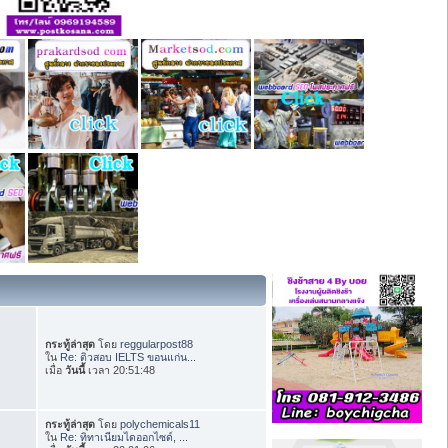
กระทู้ล่าสุด
โดย
reggularpost88
ใน
Re: ติวสอบ IELTS ขอนแก่น...
เมื่อ
วันนี้
เวลา 20:51:48
กระทู้ล่าสุด
โดย
polychemicals11
ใน
Re: ทิทาเนียมไดออกไซด์, ...