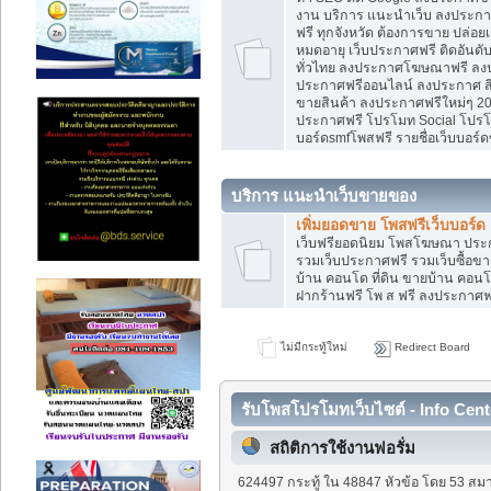
งาน บริการ แนะนำเว็บ ลงประกาศ
ฟรี ทุกจังหวัด ต้องการขาย ปล่อยเ
หมดอายุ เว็บประกาศฟรี ติดอันดั
ทั่วไทย ลงประกาศโฆษณาฟรี ลง
ประกาศฟรีออนไลน์ ลงประกาศ สิน
ขายสินค้า ลงประกาศฟรีใหม่ๆ 202
ประกาศฟรี โปรโมท Social โปรโมท
บอร์ดsmfโพสฟรี รายชื่อเว็บบอร์ด
บริการ แนะนำเว็บขายของ
เพิ่มยอดขาย โพสฟรีเว็บบอร์ด
เว็บฟรียอดนิยม โพสโฆษณา ปร
รวมเว็บประกาศฟรี รวมเว็บซื้อขา
บ้าน คอนโด ที่ดิน ขายบ้าน คอนโด
ฝากร้านฟรี โพ ส ฟรี ลงประกาศ
ไม่มีกระทู้ใหม่
Redirect Board
รับโพสโปรโมทเว็บไซต์ - Info Cent
สถิติการใช้งานฟอรั่ม
624497 กระทู้ ใน 48847 หัวข้อ โดย 53 สมา