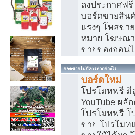
ลงประกาศฟรี เ
บอร์ดขายสินค้
แรงๆ โพสขายส
หมาย โฆษณาเ
ขายของออนไ
ยอดขายไม่ดีควรทำอย่างไร
บอร์ดใหม่
โปรโมทฟรี มีลู
YouTube ผลั
โปรโมทฟรี โ
ขาย โปรโมทแ