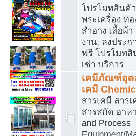
โปรโมทสินค้า บ
พระเครื่อง ท่อง
สำอาง เสื้อผ้า
งาน, ลงประก
ฟรี โปรโมทสิน
เช่า บริการ
เคมีภัณฑ์อุ
เคมี Chemic
สารเคมี สารเค
สารสกัด อาหา
and Process
Equipment/Ma