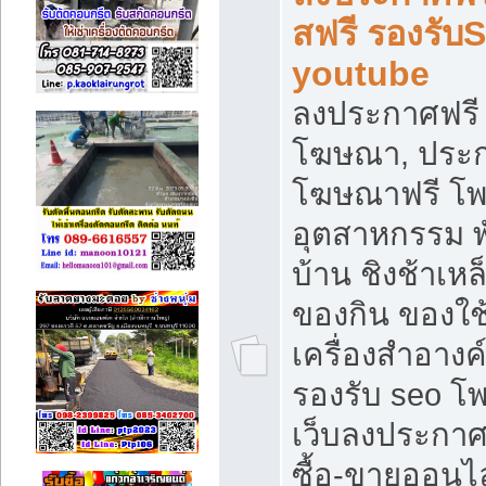
สฟรี รองรับ
youtube
ลงประกาศฟรี 
โฆษณา, ประกา
โฆษณาฟรี โพส
อุตสาหกรรม พ
บ้าน ชิงช้าเหล
ของกิน ของใช
เครื่องสำอางค์
รองรับ seo โ
เว็บลงประกา
ซื้อ-ขายออนไล