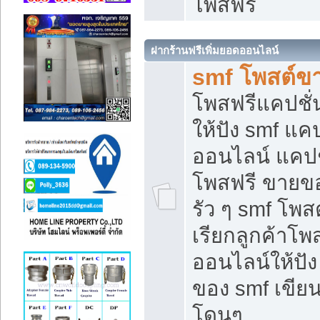
โพสฟรี
ฝากร้านฟรีเพิ่มยอดออนไลน์
smf โพสต์ข
โพสฟรีแคปชั
ให้ปัง smf แคป
ออนไลน์ แคปช
โพสฟรี ขายของ
รัว ๆ smf โพสต
เรียกลูกค้าโ
ออนไลน์ให้ปั
ของ smf เขี
โดนๆ