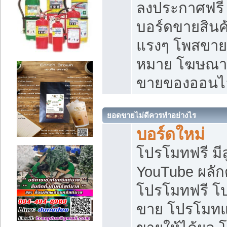
ลงประกาศฟรี เ
บอร์ดขายสินค้
แรงๆ โพสขายส
หมาย โฆษณาเ
ขายของออนไ
ยอดขายไม่ดีควรทำอย่างไร
บอร์ดใหม่
โปรโมทฟรี มีลู
YouTube ผลั
โปรโมทฟรี โ
ขาย โปรโมทแ