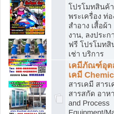
โปรโมทสินค้า บ
พระเครื่อง ท่อง
สำอาง เสื้อผ้า
งาน, ลงประก
ฟรี โปรโมทสิน
เช่า บริการ
เคมีภัณฑ์อุ
เคมี Chemic
สารเคมี สารเค
สารสกัด อาหา
and Process
Equipment/Ma