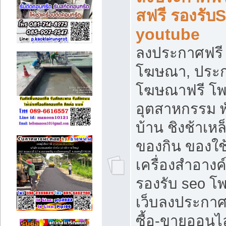
สฟรี รองรับ
youtube
ลงประกาศฟรี 
โฆษณา, ประกา
โฆษณาฟรี โพส
อุตสาหกรรม พ
บ้าน ชิงช้าเหล
ของกิน ของใช
เครื่องสำอางค์
รองรับ seo โ
เว็บลงประกา
ซื้อ-ขายออนไล