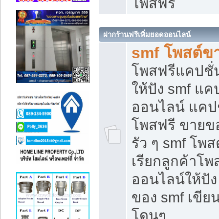
โพสฟรี
ฝากร้านฟรีเพิ่มยอดออนไลน์
smf โพสต์ข
โพสฟรีแคปชั
ให้ปัง smf แคป
ออนไลน์ แคปช
โพสฟรี ขายของ
รัว ๆ smf โพสต
เรียกลูกค้าโ
ออนไลน์ให้ปั
ของ smf เขี
โดนๆ