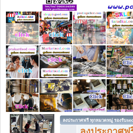
ลงประกาศฟรี ทุกหมวดหมู่ รองรับse
ลงประกาศฟรี