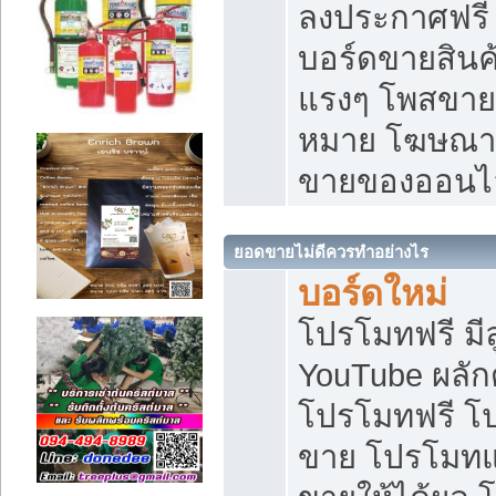
ลงประกาศฟรี เ
บอร์ดขายสินค้
แรงๆ โพสขายส
หมาย โฆษณาเ
ขายของออนไ
ยอดขายไม่ดีควรทำอย่างไร
บอร์ดใหม่
โปรโมทฟรี มีลู
YouTube ผลั
โปรโมทฟรี โ
ขาย โปรโมทแ