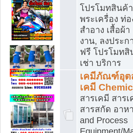
โปรโมทสินค้า บ
พระเครื่อง ท่อง
สำอาง เสื้อผ้า
งาน, ลงประก
ฟรี โปรโมทสิน
เช่า บริการ
เคมีภัณฑ์อุ
เคมี Chemic
สารเคมี สารเค
สารสกัด อาหา
and Process
Equipment/Ma