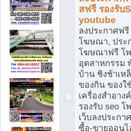
สฟรี รองรับ
youtube
ลงประกาศฟรี 
โฆษณา, ประกา
โฆษณาฟรี โพส
อุตสาหกรรม พ
บ้าน ชิงช้าเหล
ของกิน ของใช
เครื่องสำอางค์
รองรับ seo โ
เว็บลงประกา
ซื้อ-ขายออนไล