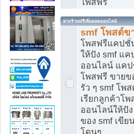
โพสฟรี
ฝากร้านฟรีเพิ่มยอดออนไลน์
smf โพสต์ข
โพสฟรีแคปชั
ให้ปัง smf แคป
ออนไลน์ แคปช
โพสฟรี ขายของ
รัว ๆ smf โพสต
เรียกลูกค้าโ
ออนไลน์ให้ปั
ของ smf เขี
โดนๆ