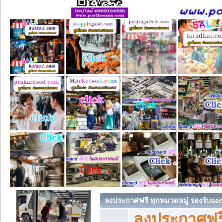
ลงประกาศฟรี ทุกหมวดหมู่ รองรับse
ลงประกาศฟรี