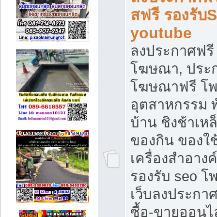
สฟรี รองรับ
youtube
ลงประกาศฟรี 
โฆษณา, ประกา
โฆษณาฟรี โพส
อุตสาหกรรม พ
บ้าน ชิงช้าเหล
ของกิน ของใช
เครื่องสำอางค์
รองรับ seo โ
เว็บลงประกา
ซื้อ-ขายออนไล