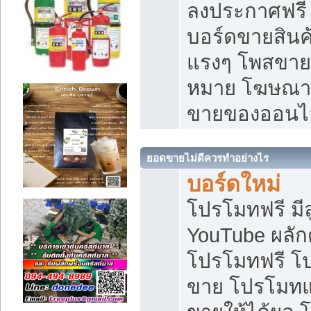
ลงประกาศฟรี เ
บอร์ดขายสินค้
แรงๆ โพสขายส
หมาย โฆษณาเ
ขายของออนไ
ยอดขายไม่ดีควรทำอย่างไร
บอร์ดใหม่
โปรโมทฟรี มีลู
YouTube ผลั
โปรโมทฟรี โ
ขาย โปรโมทแ