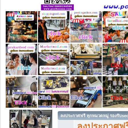
ลงประกาศฟรี ทุกหมวดหมู่ รองรับse
ลงประกาศฟรี