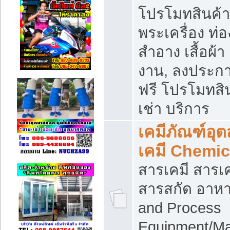
โปรโมทสินค้า บ
พระเครื่อง ท่อง
สำอาง เสื้อผ้า
งาน, ลงประก
ฟรี โปรโมทสิน
เช่า บริการ
เคมีภัณฑ์อุ
เคมี Chemic
สารเคมี สารเค
สารสกัด อาหา
and Process
Equipment/Ma