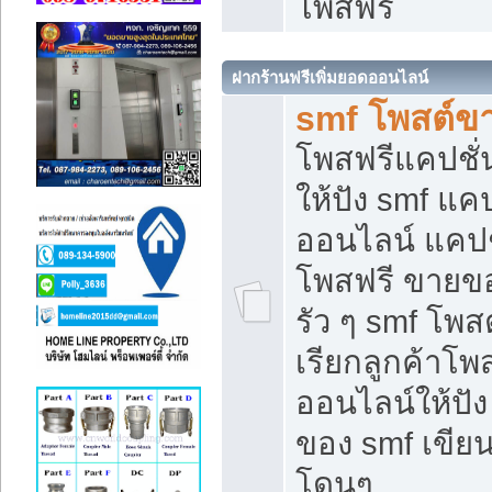
โพสฟรี
ฝากร้านฟรีเพิ่มยอดออนไลน์
smf โพสต์ข
โพสฟรีแคปชั
ให้ปัง smf แคป
ออนไลน์ แคปช
โพสฟรี ขายของ
รัว ๆ smf โพสต
เรียกลูกค้าโ
ออนไลน์ให้ปั
ของ smf เขี
โดนๆ