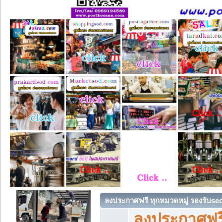
ลงประกาศฟรี ทุกหมวดหมู่ รองรับse
ลงประกาศฟรี