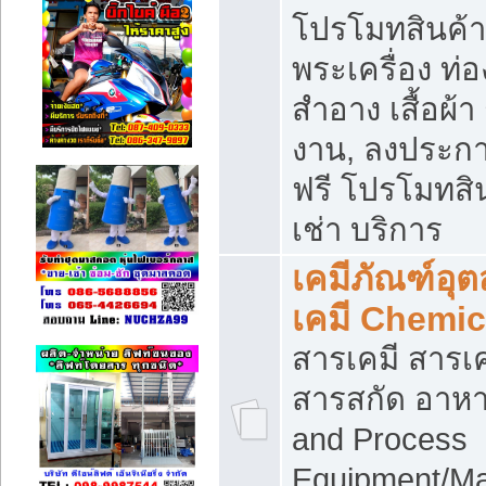
โปรโมทสินค้า บ
พระเครื่อง ท่อง
สำอาง เสื้อผ้า
งาน, ลงประก
ฟรี โปรโมทสิน
เช่า บริการ
เคมีภัณฑ์อุ
เคมี Chemic
สารเคมี สารเค
สารสกัด อาหา
and Process
Equipment/Ma