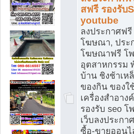
สฟรี รองรับ
youtube
ลงประกาศฟรี 
โฆษณา, ประกา
โฆษณาฟรี โพส
อุตสาหกรรม พ
บ้าน ชิงช้าเหล
ของกิน ของใช
เครื่องสำอางค์
รองรับ seo โ
เว็บลงประกา
ซื้อ-ขายออนไล