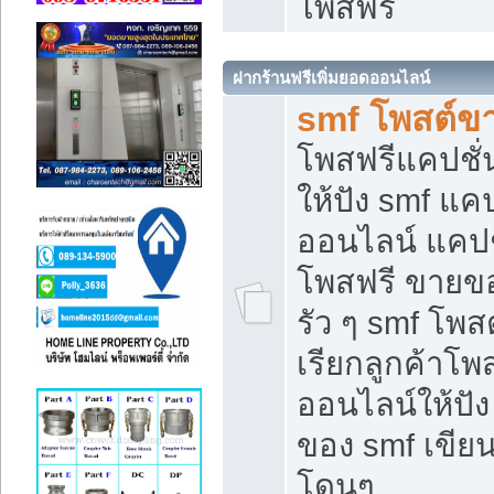
โพสฟรี
ฝากร้านฟรีเพิ่มยอดออนไลน์
smf โพสต์ข
โพสฟรีแคปชั
ให้ปัง smf แคป
ออนไลน์ แคปช
โพสฟรี ขายของ
รัว ๆ smf โพสต
เรียกลูกค้าโ
ออนไลน์ให้ปั
ของ smf เขี
โดนๆ