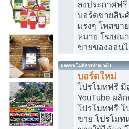
ลงประกาศฟรี เ
บอร์ดขายสินค้
แรงๆ โพสขายส
หมาย โฆษณาเ
ขายของออนไ
ยอดขายไม่ดีควรทำอย่างไร
บอร์ดใหม่
โปรโมทฟรี มีลู
YouTube ผลั
โปรโมทฟรี โ
ขาย โปรโมทแ