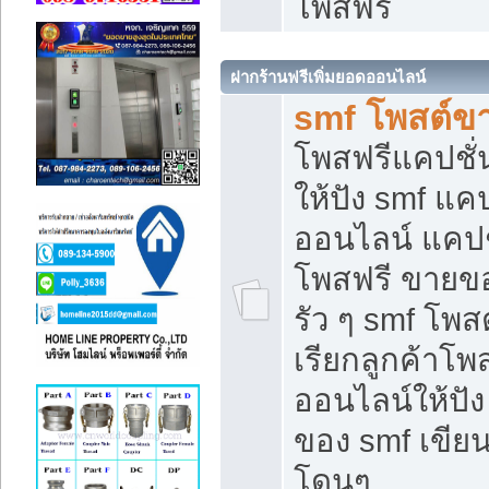
โพสฟรี
ฝากร้านฟรีเพิ่มยอดออนไลน์
smf โพสต์ข
โพสฟรีแคปชั
ให้ปัง smf แคป
ออนไลน์ แคปช
โพสฟรี ขายของ
รัว ๆ smf โพสต
เรียกลูกค้าโ
ออนไลน์ให้ปั
ของ smf เขี
โดนๆ