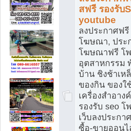
สฟรี รองรับ
youtube
ลงประกาศฟรี 
โฆษณา, ประกา
โฆษณาฟรี โพส
อุตสาหกรรม พ
บ้าน ชิงช้าเหล
ของกิน ของใช
เครื่องสำอางค์
รองรับ seo โ
เว็บลงประกา
ซื้อ-ขายออนไล