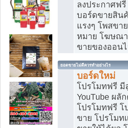
ลงประกาศฟรี เ
บอร์ดขายสินค้
แรงๆ โพสขายส
หมาย โฆษณาเ
ขายของออนไ
ยอดขายไม่ดีควรทำอย่างไร
บอร์ดใหม่
โปรโมทฟรี มีลู
YouTube ผลั
โปรโมทฟรี โ
ขาย โปรโมทแ