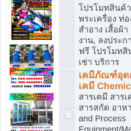
โปรโมทสินค้า บ
พระเครื่อง ท่อง
สำอาง เสื้อผ้า
งาน, ลงประก
ฟรี โปรโมทสิน
เช่า บริการ
เคมีภัณฑ์อุ
เคมี Chemic
สารเคมี สารเค
สารสกัด อาหา
and Process
Equipment/Ma