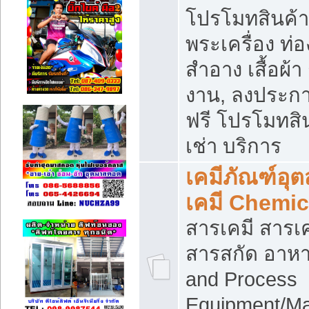
โปรโมทสินค้า บ
พระเครื่อง ท่อง
สำอาง เสื้อผ้า
งาน, ลงประก
ฟรี โปรโมทสิน
เช่า บริการ
เคมีภัณฑ์อุ
เคมี Chemic
สารเคมี สารเค
สารสกัด อาหา
and Process
Equipment/Ma