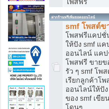
โพสฟรี
ฝากร้านฟรีเพิ่มยอดออนไลน์
smf โพสต์ข
โพสฟรีแคปชั
ให้ปัง smf แคป
ออนไลน์ แคปช
โพสฟรี ขายของ
รัว ๆ smf โพสต
เรียกลูกค้าโ
ออนไลน์ให้ปั
ของ smf เขี
โดนๆ