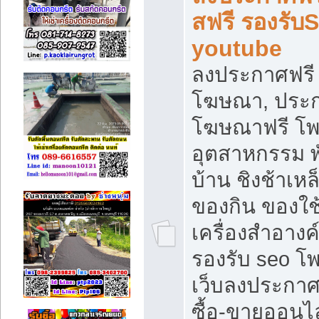
สฟรี รองรับ
youtube
ลงประกาศฟรี 
โฆษณา, ประกา
โฆษณาฟรี โพส
อุตสาหกรรม พ
บ้าน ชิงช้าเหล
ของกิน ของใช
เครื่องสำอางค์
รองรับ seo โ
เว็บลงประกา
ซื้อ-ขายออนไล