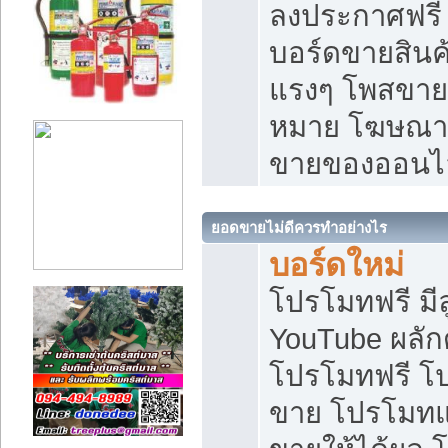
ลงประกาศฟรี เ
บอร์ดขายสินค้
แรงๆ โพสขายส
หมาย โฆษณาเ
ขายของออนไ
ยอดขายไม่ดีควรทำอย่างไร
บอร์ดใหม่
โปรโมทฟรี มีลู
YouTube ผลั
โปรโมทฟรี โ
ขาย โปรโมทแ