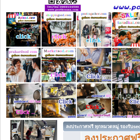
ลงประกาศฟรี ทุกหมวดหมู่ รองรับse
ลงประกาศฟรี