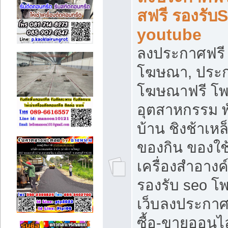
สฟรี รองรับ
youtube
ลงประกาศฟรี 
โฆษณา, ประกา
โฆษณาฟรี โพส
อุตสาหกรรม พ
บ้าน ชิงช้าเหล
ของกิน ของใช
เครื่องสำอางค์
รองรับ seo โ
เว็บลงประกา
ซื้อ-ขายออนไล