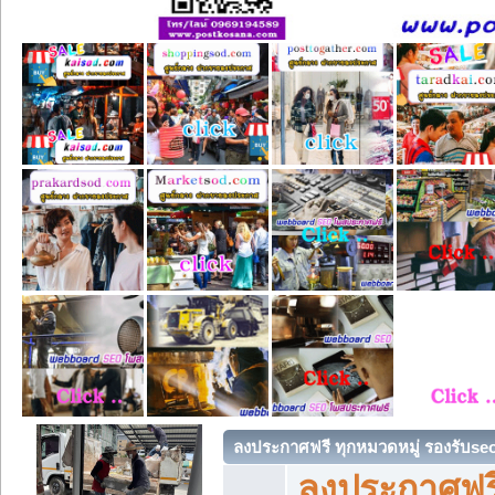
ลงประกาศฟรี ทุกหมวดหมู่ รองรับse
ลงประกาศฟรี