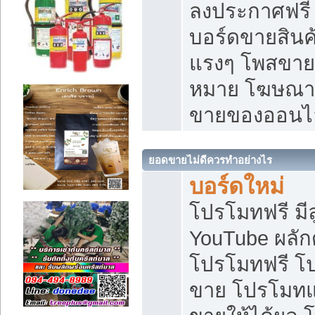
ลงประกาศฟรี เ
บอร์ดขายสินค้
แรงๆ โพสขายส
หมาย โฆษณาเ
ขายของออนไ
ยอดขายไม่ดีควรทำอย่างไร
บอร์ดใหม่
โปรโมทฟรี มีลู
YouTube ผลั
โปรโมทฟรี โ
ขาย โปรโมทแ