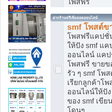
โพสฟรี
ฝากร้านฟรีเพิ่มยอดออนไลน์
smf โพสต์ข
โพสฟรีแคปชั
ให้ปัง smf แคป
ออนไลน์ แคปช
โพสฟรี ขายของ
รัว ๆ smf โพสต
เรียกลูกค้าโ
ออนไลน์ให้ปั
ของ smf เขี
โดนๆ