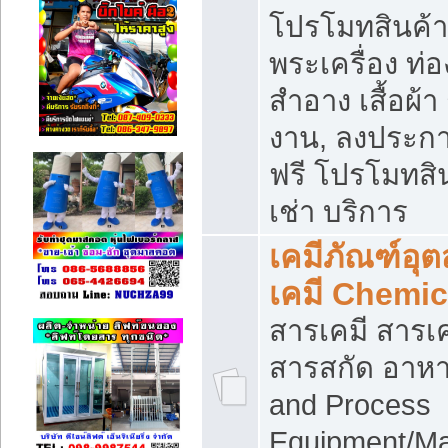
โปรโมทสินค้า บ
พระเครื่อง ท่อง
สำอาง เสื้อผ้า
งาน, ลงประก
ฟรี โปรโมทสิน
เช่า บริการ
เคมีภัณฑ์อุ
เคมี Chemic
สารเคมี สารเค
สารสกัด อาหา
and Process
Equipment/Ma