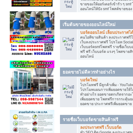
ขายของให้ออร์เดอร์เข้ารัว ๆ smf
ออนไลน์ให้ปัง smf โพสต์ขายขอ
เริ่มต้นขายของออนไลน์ใหม่
บอร์ดออนไลน์ เลื่อนประกาศได
คนไอทีขายสินค้า ลงประกาศฟรีให
เว็บลงประกาศฟรี โปรโมท Social
เว็บบอร์ดsmfโพสฟรี รายชื่อเว็บบ
ฟรี ฟรี เว็บบอร์ด แรงๆ โพสขาย
ออนไลน์
ยอดขายไม่ดีควรทำอย่างไร
บอร์ดใหม่
โปรโมทฟรี มีลูกค้าเพิ่ม - You
โปรโมทแผนการเพิ่มยอดขายให้ได
ทำอย่างไร ยอดขายตกเกิดจากอะไ
เพิ่มยอดขาย โพสฟรีการกระตุ้น
ยอดขาย ประกาศฟรีเพิ่มยอดขาย
รายชื่อเว็บบอร์ดขายสินค้าฟรี
ลงประกาศฟรี เว็บบอร์ด
ทำ SEO ติด Google ลงประกาศ