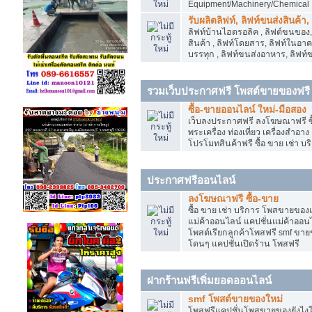
Equipment/Machinery/Chemical
รับผลิตลิฟท์, ลิฟท์ขนส่งสินค้า
ลิฟท์บ้านไฮดรอลิค , ลิฟต์ขนของ, 
สินค้า , ลิฟท์โดยสาร, ลิฟท์ในอา
บรรทุก , ลิฟท์ขนส่งอาหาร, ลิฟท์
รวมเว็บประกาศฟรี โพสต์ขายของฟรี
ซื้อ-ขายออนไลน์ ใหม่-มือสอง
เว็บลงประกาศฟรี ลงโฆษณาฟรี ซื้
พระเครื่อง ท่องเที่ยว เครื่องสำอ
โปรโมทสินค้าฟรี ซื้อ ขาย เช่า บร
ประกาศฟรีออนไลน์
ลงโฆษณาฟรี ซื้อ-ขาย
ซื้อ ขาย เช่า บริการ โพสขายของ
แม่ค้าออนไลน์ แคปชั่นแม่ค้าออนไ
โพสต์เรียกลูกค้าโพสฟรี smf ขา
โดนๆ แคปชั่นเปิดร้าน โพสฟรี
ฝากร้านฟรีเพิ่มยอดออนไลน์
smf โพสต์ขายของใหม่
โพสฟรีแคปชั่นโพสขายของยังไงให้