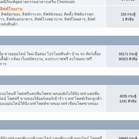
 เคมีภัณฑ์อุตสาหกรรมอาหารเสริม Chemicals
, ลิฟท์โรงงาน
ลิฟต์ยกของ, ลิฟท์กระจก, ลิฟท์ส่งของ, ติดตั้ง ลิฟต์บรรทุก
153 กระทู้
คาร, ลิฟท์นอกอาคาร, ลิฟท์โรงพยาบาล, ลิฟท์โดยสาร, ลิฟท์
1 หัวข้อ
ขนส่งสินค้า
อ-ขายออนไลน์ ใหม่-มือสอง โปรโมทสินค้า บ้าน รถ สัตว์เลี้ยง
93171 กระทู้
าง เสื้อผ้า กล้อง เว็บสมัครงาน, ลงประกาศฟรี ลงโฆษณาฟรี
30323 หัวข้อ
ิการ
แบบไหนดี โพสฟรีแคปชั่นโพสขายของยังไงให้ปัง smf แคปชั่น
6035 กระทู้
ลน์ โพสฟรี ขายของให้ออร์เดอร์เข้ารัว ๆ smf โพสต์เรียกลูกค้า
1241 หัวข้อ
ยของออนไลน์ให้ปัง smf โพสต์ขายของ smf เขียนโพสขายของ
ปัง smf แคปชั่นแม่ค้าออนไลน์ แคปชั่นแม่ค้าออนไลน์ โพสฟรี
59643 กระทู้