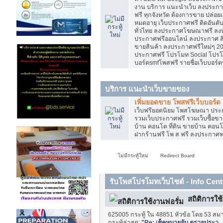
งาน บริการ แนะนำเว็บ ลงประกาศ
ฟรี ทุกจังหวัด ต้องการขาย ปล่อยเ
หมดอายุ เว็บประกาศฟรี ติดอันดั
ทั่วไทย ลงประกาศโฆษณาฟรี ลง
ประกาศฟรีออนไลน์ ลงประกาศ สิน
ขายสินค้า ลงประกาศฟรีใหม่ๆ 202
ประกาศฟรี โปรโมท Social โปรโมท
บอร์ดsmfโพสฟรี รายชื่อเว็บบอร์ด
บริการ แนะนำเว็บขายของ
เพิ่มยอดขาย โพสฟรีเว็บบอร์ด
เว็บฟรียอดนิยม โพสโฆษณา ปร
รวมเว็บประกาศฟรี รวมเว็บซื้อขา
บ้าน คอนโด ที่ดิน ขายบ้าน คอนโด
ฝากร้านฟรี โพ ส ฟรี ลงประกาศ
ไม่มีกระทู้ใหม่
Redirect Board
รับโพสโปรโมทเว็บไซต์ - Info Cent
สถิติการใช
625005 กระทู้ ใน 48851 หัวข้อ โดย 53 สมา
กระทู้ล่าสุด:
"
Re: เช็คหมายจับ ตรวจประว..