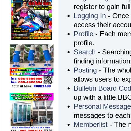
register to gain ful
Logging In
- Once r
access their accou
Profile
- Each memb
profile.
Search
- Searching
finding information
Posting
- The whol
allows users to e
Bulletin Board Co
up with a little BB
Personal Messag
messages to each 
Memberlist
- The m