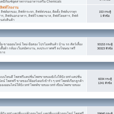
 เคมีภัณฑ์อุตสาหกรรมอาหารเสริม Chemicals
, ลิฟท์โรงงาน
ลิฟต์ยกของ, ลิฟท์กระจก, ลิฟท์ส่งของ, ติดตั้ง ลิฟต์บรรทุก
153 กระทู้
คาร, ลิฟท์นอกอาคาร, ลิฟท์โรงพยาบาล, ลิฟท์โดยสาร, ลิฟท์
1 หัวข้อ
ขนส่งสินค้า
อ-ขายออนไลน์ ใหม่-มือสอง โปรโมทสินค้า บ้าน รถ สัตว์เลี้ยง
93153 กระทู้
าง เสื้อผ้า กล้อง เว็บสมัครงาน, ลงประกาศฟรี ลงโฆษณาฟรี
30323 หัวข้อ
ิการ
แบบไหนดี โพสฟรีแคปชั่นโพสขายของยังไงให้ปัง smf แคปชั่น
6034 กระทู้
ลน์ โพสฟรี ขายของให้ออร์เดอร์เข้ารัว ๆ smf โพสต์เรียกลูกค้า
1241 หัวข้อ
ยของออนไลน์ให้ปัง smf โพสต์ขายของ smf เขียนโพสขายของ
ปัง smf แคปชั่นแม่ค้าออนไลน์ แคปชั่นแม่ค้าออนไลน์ โพสฟรี
59640 กระทู้