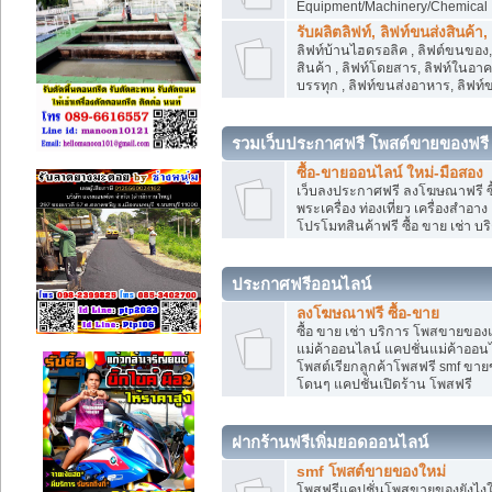
Equipment/Machinery/Chemical
รับผลิตลิฟท์, ลิฟท์ขนส่งสินค้า
ลิฟท์บ้านไฮดรอลิค , ลิฟต์ขนของ, 
สินค้า , ลิฟท์โดยสาร, ลิฟท์ในอา
บรรทุก , ลิฟท์ขนส่งอาหาร, ลิฟท์
รวมเว็บประกาศฟรี โพสต์ขายของฟรี
ซื้อ-ขายออนไลน์ ใหม่-มือสอง
เว็บลงประกาศฟรี ลงโฆษณาฟรี ซื้
พระเครื่อง ท่องเที่ยว เครื่องสำอ
โปรโมทสินค้าฟรี ซื้อ ขาย เช่า บร
ประกาศฟรีออนไลน์
ลงโฆษณาฟรี ซื้อ-ขาย
ซื้อ ขาย เช่า บริการ โพสขายของ
แม่ค้าออนไลน์ แคปชั่นแม่ค้าออนไ
โพสต์เรียกลูกค้าโพสฟรี smf ขา
โดนๆ แคปชั่นเปิดร้าน โพสฟรี
ฝากร้านฟรีเพิ่มยอดออนไลน์
smf โพสต์ขายของใหม่
โพสฟรีแคปชั่นโพสขายของยังไงให้