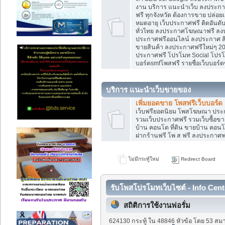
งาน บริการ แนะนำเว็บ ลงประกาศ
ฟรี ทุกจังหวัด ต้องการขาย ปล่อยเ
หมดอายุ เว็บประกาศฟรี ติดอันดั
ทั่วไทย ลงประกาศโฆษณาฟรี ลง
ประกาศฟรีออนไลน์ ลงประกาศ สิน
ขายสินค้า ลงประกาศฟรีใหม่ๆ 202
ประกาศฟรี โปรโมท Social โปรโมท
บอร์ดsmfโพสฟรี รายชื่อเว็บบอร์ด
บริการ แนะนำเว็บขายของ
เพิ่มยอดขาย โพสฟรีเว็บบอร์ด
เว็บฟรียอดนิยม โพสโฆษณา ปร
รวมเว็บประกาศฟรี รวมเว็บซื้อขา
บ้าน คอนโด ที่ดิน ขายบ้าน คอนโด
ฝากร้านฟรี โพ ส ฟรี ลงประกาศ
ไม่มีกระทู้ใหม่
Redirect Board
รับโพสโปรโมทเว็บไซต์ - Info Cent
สถิติการใช้งานฟอรั่ม
624130 กระทู้ ใน 48846 หัวข้อ โดย 53 สมา