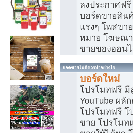
ลงประกาศฟรี เ
บอร์ดขายสินค้
แรงๆ โพสขายส
หมาย โฆษณาเ
ขายของออนไ
ยอดขายไม่ดีควรทำอย่างไร
บอร์ดใหม่
โปรโมทฟรี มีลู
YouTube ผลั
โปรโมทฟรี โ
ขาย โปรโมทแ