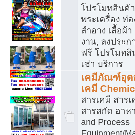
โปรโมทสินค้า บ
พระเครื่อง ท่อง
สำอาง เสื้อผ้า
งาน, ลงประก
ฟรี โปรโมทสิน
เช่า บริการ
เคมีภัณฑ์อุ
เคมี Chemic
สารเคมี สารเค
สารสกัด อาหา
and Process
Equipment/Ma