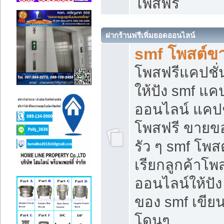
โพสฟรี
ฝากร้านฟรีเพิ่มยอดออนไลน์
smf โพสต์ข
โพสฟรีแคปชั
ให้ปัง smf แคป
ออนไลน์ แคปช
โพสฟรี ขายของ
รัว ๆ smf โพสต
เรียกลูกค้าโ
ออนไลน์ให้ปั
ของ smf เขี
โดนๆ