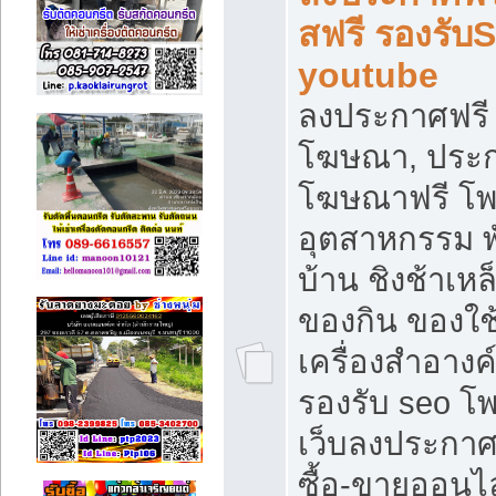
สฟรี รองรับ
youtube
ลงประกาศฟรี 
โฆษณา, ประกา
โฆษณาฟรี โพส
อุตสาหกรรม พ
บ้าน ชิงช้าเหล
ของกิน ของใช
เครื่องสำอางค์
รองรับ seo โ
เว็บลงประกา
ซื้อ-ขายออนไล