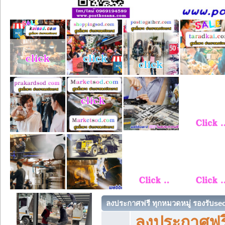
ลงประกาศฟรี ทุกหมวดหมู่ รองรับse
ลงประกาศฟรี