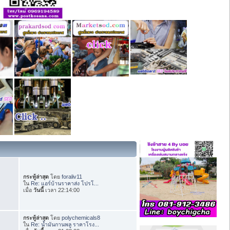
กระทู้ล่าสุด
โดย
foraliv11
ใน
Re: แอร์บ้านราคาส่ง โปรโ...
เมื่อ
วันนี้
เวลา 22:14:00
กระทู้ล่าสุด
โดย
polychemicals8
ใน
Re: น้ำมันกานพลู ราคาโรง...