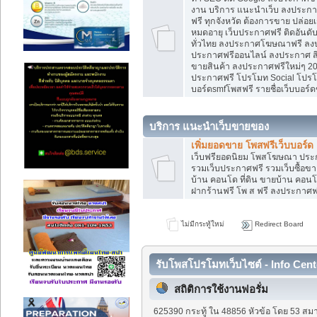
งาน บริการ แนะนำเว็บ ลงประกาศ
ฟรี ทุกจังหวัด ต้องการขาย ปล่อยเ
หมดอายุ เว็บประกาศฟรี ติดอันดั
ทั่วไทย ลงประกาศโฆษณาฟรี ลง
ประกาศฟรีออนไลน์ ลงประกาศ สิน
ขายสินค้า ลงประกาศฟรีใหม่ๆ 202
ประกาศฟรี โปรโมท Social โปรโมท
บอร์ดsmfโพสฟรี รายชื่อเว็บบอร์ด
บริการ แนะนำเว็บขายของ
เพิ่มยอดขาย โพสฟรีเว็บบอร์ด
เว็บฟรียอดนิยม โพสโฆษณา ปร
รวมเว็บประกาศฟรี รวมเว็บซื้อขา
บ้าน คอนโด ที่ดิน ขายบ้าน คอนโด
ฝากร้านฟรี โพ ส ฟรี ลงประกาศ
ไม่มีกระทู้ใหม่
Redirect Board
รับโพสโปรโมทเว็บไซต์ - Info Cent
สถิติการใช้งานฟอรั่ม
625390 กระทู้ ใน 48856 หัวข้อ โดย 53 สมา