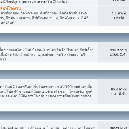
 เคมีภัณฑ์อุตสาหกรรมอาหารเสริม Chemicals
, ลิฟท์โรงงาน
ลิฟต์ยกของ, ลิฟท์กระจก, ลิฟท์ส่งของ, ติดตั้ง ลิฟต์บรรทุก
153 กระทู้
คาร, ลิฟท์นอกอาคาร, ลิฟท์โรงพยาบาล, ลิฟท์โดยสาร, ลิฟท์
1 หัวข้อ
ขนส่งสินค้า
อ-ขายออนไลน์ ใหม่-มือสอง โปรโมทสินค้า บ้าน รถ สัตว์เลี้ยง
93183 กระทู้
าง เสื้อผ้า กล้อง เว็บสมัครงาน, ลงประกาศฟรี ลงโฆษณาฟรี
30323 หัวข้อ
ิการ
แบบไหนดี โพสฟรีแคปชั่นโพสขายของยังไงให้ปัง smf แคปชั่น
6036 กระทู้
ลน์ โพสฟรี ขายของให้ออร์เดอร์เข้ารัว ๆ smf โพสต์เรียกลูกค้า
1241 หัวข้อ
ยของออนไลน์ให้ปัง smf โพสต์ขายของ smf เขียนโพสขายของ
ปัง smf แคปชั่นแม่ค้าออนไลน์ แคปชั่นแม่ค้าออนไลน์ โพสฟรี
59643 กระทู้