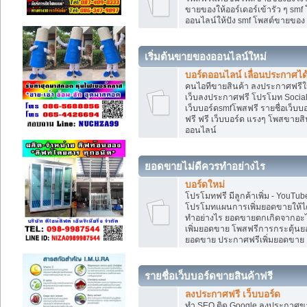
ขายของให้ออร์เดอร์เข้ารัว ๆ smf
ออนไลน์ให้ปัง smf โพสต์ขายขอ
เริ่มต้นขายของออนไลน์ใหม่
บอร์ดออนไลน์ เลื่อนประกาศได
คนไอทีขายสินค้า ลงประกาศฟรีให
เว็บลงประกาศฟรี โปรโมท Social
เว็บบอร์ดsmfโพสฟรี รายชื่อเว็บบ
ฟรี ฟรี เว็บบอร์ด แรงๆ โพสขาย
ออนไลน์
ยอดขายไม่ดีควรทำอย่างไร
บอร์ดใหม่
โปรโมทฟรี มีลูกค้าเพิ่ม - You
โปรโมทแผนการเพิ่มยอดขายให้ได
ทำอย่างไร ยอดขายตกเกิดจากอะไ
เพิ่มยอดขาย โพสฟรีการกระตุ้น
ยอดขาย ประกาศฟรีเพิ่มยอดขาย
รายชื่อเว็บบอร์ดขายสินค้าฟรี
ลงประกาศฟรี เว็บบอร์ด
ทำ SEO ติด Google ลงประกาศ