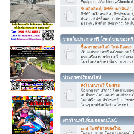
Equipment/Machinery/Chemical
รับผลิตลิฟท์, ลิฟท์ขนส่งสินค้า
ลิฟท์บ้านไฮดรอลิค , ลิฟต์ขนของ, 
สินค้า , ลิฟท์โดยสาร, ลิฟท์ในอา
บรรทุก , ลิฟท์ขนส่งอาหาร, ลิฟท์
รวมเว็บประกาศฟรี โพสต์ขายของฟรี
ซื้อ-ขายออนไลน์ ใหม่-มือสอง
เว็บลงประกาศฟรี ลงโฆษณาฟรี ซื้
พระเครื่อง ท่องเที่ยว เครื่องสำอ
โปรโมทสินค้าฟรี ซื้อ ขาย เช่า บร
ประกาศฟรีออนไลน์
ลงโฆษณาฟรี ซื้อ-ขาย
ซื้อ ขาย เช่า บริการ โพสขายของ
แม่ค้าออนไลน์ แคปชั่นแม่ค้าออนไ
โพสต์เรียกลูกค้าโพสฟรี smf ขา
โดนๆ แคปชั่นเปิดร้าน โพสฟรี
ฝากร้านฟรีเพิ่มยอดออนไลน์
smf โพสต์ขายของใหม่
โพสฟรีแคปชั่นโพสขายของยังไงให้