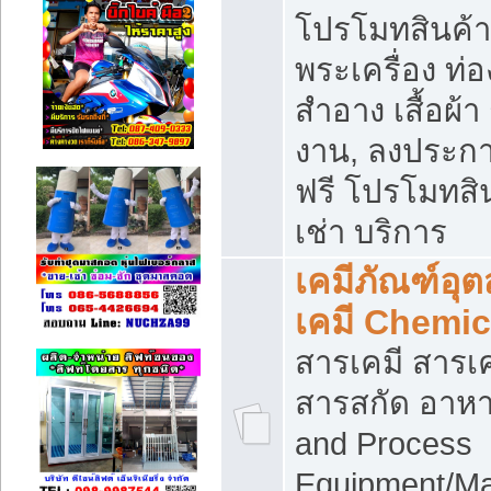
โปรโมทสินค้า บ
พระเครื่อง ท่อง
สำอาง เสื้อผ้า
งาน, ลงประก
ฟรี โปรโมทสิน
เช่า บริการ
เคมีภัณฑ์อุ
เคมี Chemic
สารเคมี สารเค
สารสกัด อาหา
and Process
Equipment/Ma