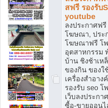
สฟรี รองรับ
youtube
ลงประกาศฟรี 
โฆษณา, ประกา
โฆษณาฟรี โพส
อุตสาหกรรม พ
บ้าน ชิงช้าเหล
ของกิน ของใช
เครื่องสำอางค์
รองรับ seo โ
เว็บลงประกา
ซื้อ-ขายออนไล