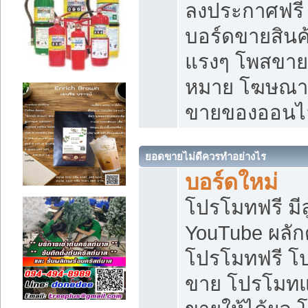
ลงประกาศฟรี เ
บอร์ดขายสินค้
แรงๆ โพสขายส
หมาย โฆษณาเ
ขายของออนไ
ยอดขายไม่ดีควรทำอย่างไร
บอร์ดใหม่
โปรโมทฟรี มีลู
YouTube ผลั
โปรโมทฟรี โ
ขาย โปรโมทแ