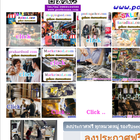
ลงประกาศฟรี ทุกหมวดหมู่ รองรับse
ลงประกาศฟรี