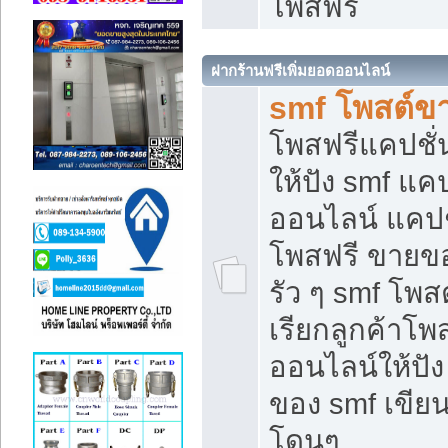
โพสฟรี
ฝากร้านฟรีเพิ่มยอดออนไลน์
smf โพสต์ข
โพสฟรีแคปชั
ให้ปัง smf แคป
ออนไลน์ แคปช
โพสฟรี ขายของ
รัว ๆ smf โพสต
เรียกลูกค้าโ
ออนไลน์ให้ปั
ของ smf เขี
โดนๆ