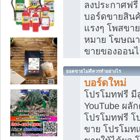
ลงประกาศฟรี เ
บอร์ดขายสินค้
แรงๆ โพสขายส
หมาย โฆษณาเ
ขายของออนไ
ยอดขายไม่ดีควรทำอย่างไร
บอร์ดใหม่
โปรโมทฟรี มีลู
YouTube ผลั
โปรโมทฟรี โ
ขาย โปรโมทแ