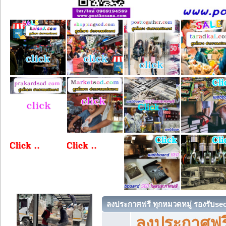
ลงประกาศฟรี ทุกหมวดหมู่ รองรับse
ลงประกาศฟรี