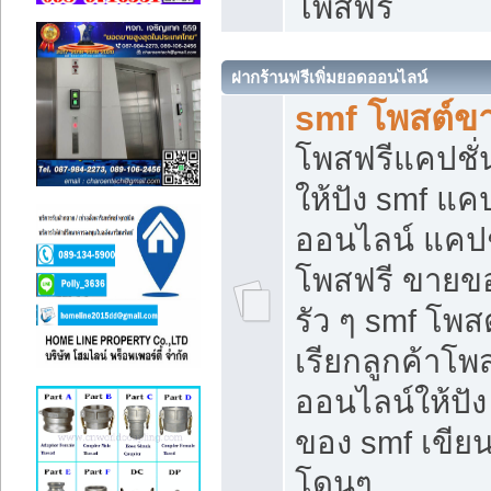
โพสฟรี
ฝากร้านฟรีเพิ่มยอดออนไลน์
smf โพสต์ข
โพสฟรีแคปชั
ให้ปัง smf แคป
ออนไลน์ แคปช
โพสฟรี ขายของ
รัว ๆ smf โพสต
เรียกลูกค้าโ
ออนไลน์ให้ปั
ของ smf เขี
โดนๆ