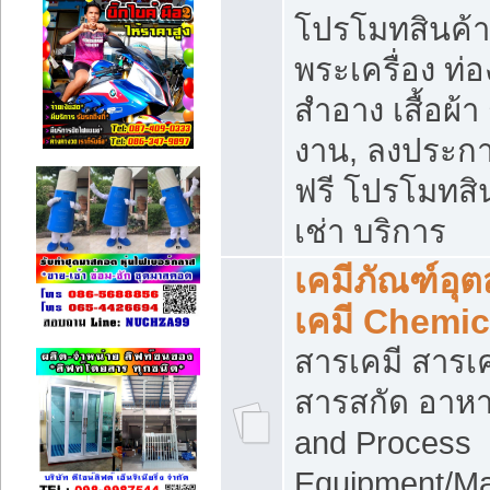
โปรโมทสินค้า บ
พระเครื่อง ท่อง
สำอาง เสื้อผ้า
งาน, ลงประก
ฟรี โปรโมทสิน
เช่า บริการ
เคมีภัณฑ์อุ
เคมี Chemic
สารเคมี สารเค
สารสกัด อาหา
and Process
Equipment/Ma