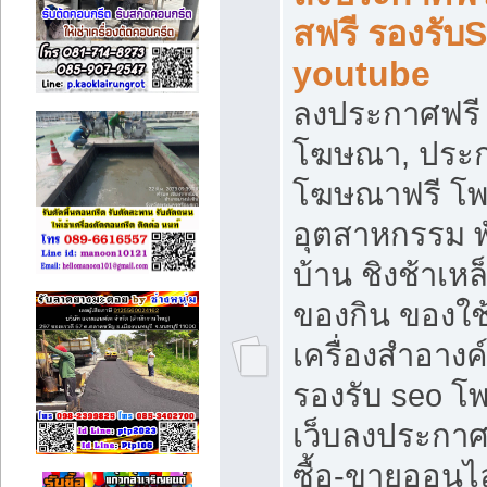
สฟรี รองรับ
youtube
ลงประกาศฟรี 
โฆษณา, ประกา
โฆษณาฟรี โพส
อุตสาหกรรม พ
บ้าน ชิงช้าเหล
ของกิน ของใช
เครื่องสำอางค์
รองรับ seo โ
เว็บลงประกา
ซื้อ-ขายออนไล