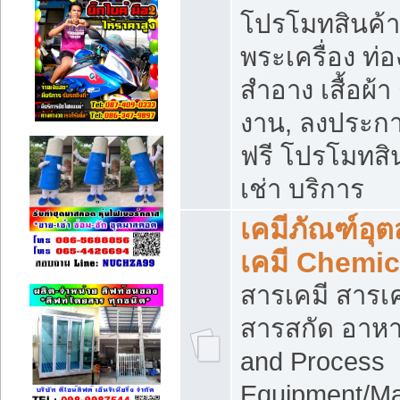
โปรโมทสินค้า บ
พระเครื่อง ท่อง
สำอาง เสื้อผ้า
งาน, ลงประก
ฟรี โปรโมทสิน
เช่า บริการ
เคมีภัณฑ์อุ
เคมี Chemic
สารเคมี สารเค
สารสกัด อาหา
and Process
Equipment/Ma