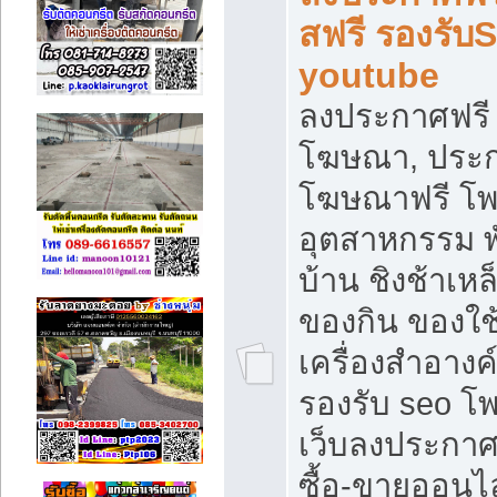
สฟรี รองรับ
youtube
ลงประกาศฟรี 
โฆษณา, ประกา
โฆษณาฟรี โพส
อุตสาหกรรม พ
บ้าน ชิงช้าเหล
ของกิน ของใช
เครื่องสำอางค์
รองรับ seo โ
เว็บลงประกา
ซื้อ-ขายออนไล