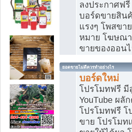
ลงประกาศฟรี เ
บอร์ดขายสินค้
แรงๆ โพสขายส
หมาย โฆษณาเ
ขายของออนไ
ยอดขายไม่ดีควรทำอย่างไร
บอร์ดใหม่
โปรโมทฟรี มีลู
YouTube ผลั
โปรโมทฟรี โ
ขาย โปรโมทแ