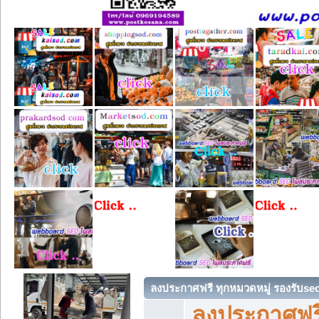
ลงประกาศฟรี ทุกหมวดหมู่ รองรับse
ลงประกาศฟรี