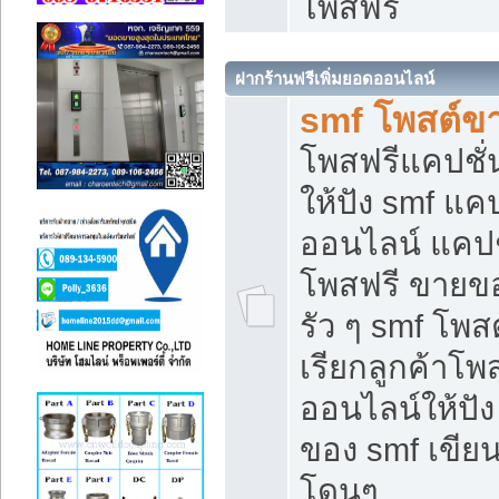
โพสฟรี
ฝากร้านฟรีเพิ่มยอดออนไลน์
smf โพสต์ข
โพสฟรีแคปชั
ให้ปัง smf แคป
ออนไลน์ แคปช
โพสฟรี ขายของ
รัว ๆ smf โพสต
เรียกลูกค้าโ
ออนไลน์ให้ปั
ของ smf เขี
โดนๆ