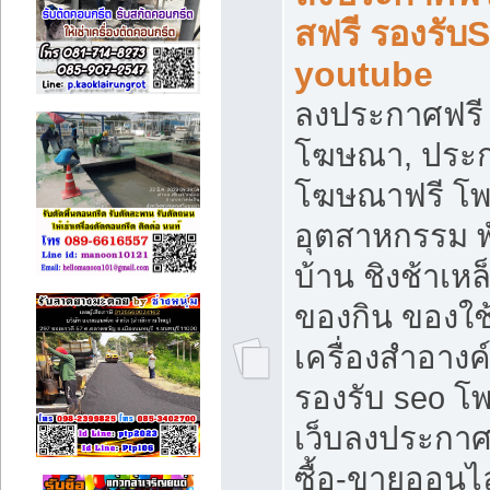
สฟรี รองรับ
youtube
ลงประกาศฟรี 
โฆษณา, ประกา
โฆษณาฟรี โพส
อุตสาหกรรม พ
บ้าน ชิงช้าเหล
ของกิน ของใช
เครื่องสำอางค์
รองรับ seo โ
เว็บลงประกา
ซื้อ-ขายออนไล