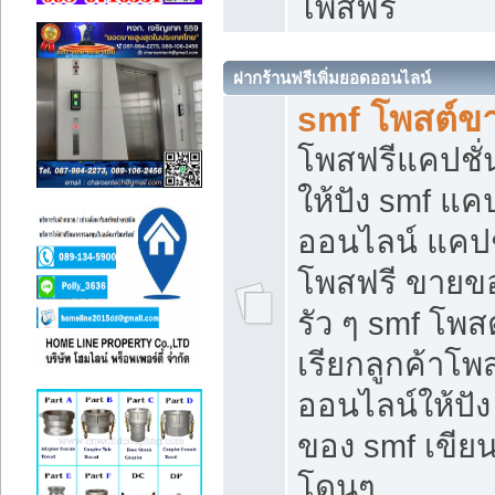
โพสฟรี
ฝากร้านฟรีเพิ่มยอดออนไลน์
smf โพสต์ข
โพสฟรีแคปชั
ให้ปัง smf แคป
ออนไลน์ แคปช
โพสฟรี ขายของ
รัว ๆ smf โพสต
เรียกลูกค้าโ
ออนไลน์ให้ปั
ของ smf เขี
โดนๆ