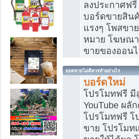
ลงประกาศฟรี เ
บอร์ดขายสินค้
แรงๆ โพสขายส
หมาย โฆษณาเ
ขายของออนไ
ยอดขายไม่ดีควรทำอย่างไร
บอร์ดใหม่
โปรโมทฟรี มีลู
YouTube ผลั
โปรโมทฟรี โ
ขาย โปรโมทแ