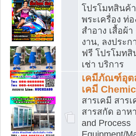
โปรโมทสินค้า บ
พระเครื่อง ท่อง
สำอาง เสื้อผ้า
งาน, ลงประก
ฟรี โปรโมทสิน
เช่า บริการ
เคมีภัณฑ์อุ
เคมี Chemic
สารเคมี สารเค
สารสกัด อาหา
and Process
Equipment/Ma