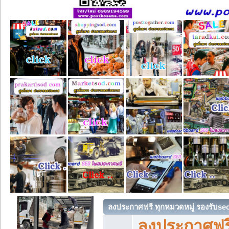
ลงประกาศฟรี ทุกหมวดหมู่ รองรับse
ลงประกาศฟรี