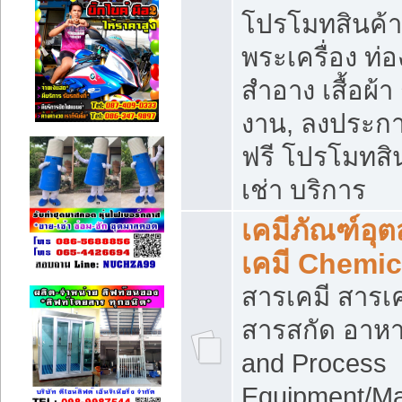
โปรโมทสินค้า บ
พระเครื่อง ท่อง
สำอาง เสื้อผ้า
งาน, ลงประก
ฟรี โปรโมทสิน
เช่า บริการ
เคมีภัณฑ์อุ
เคมี Chemic
สารเคมี สารเค
สารสกัด อาหา
and Process
Equipment/Ma