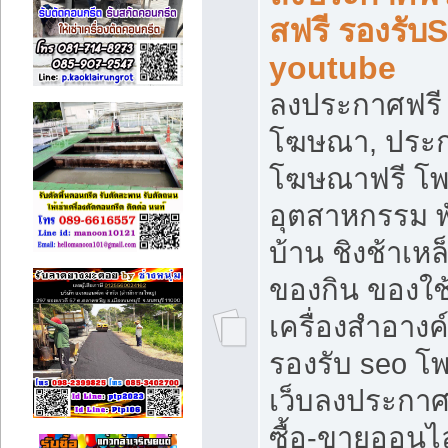
สฟรี รองรับ
youtube
ลงประกาศฟรี 
โฆษณา, ประกา
โฆษณาฟรี โพส
อุตสาหกรรม พ
บ้าน ชิงช้าเหล
ของกิน ของใช
เครื่องสำอางค์
รองรับ seo โ
เว็บลงประกา
ซื้อ-ขายออนไล