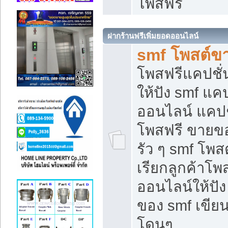
โพสฟรี
ฝากร้านฟรีเพิ่มยอดออนไลน์
smf โพสต์ข
โพสฟรีแคปชั
ให้ปัง smf แคป
ออนไลน์ แคปช
โพสฟรี ขายของ
รัว ๆ smf โพสต
เรียกลูกค้าโ
ออนไลน์ให้ปั
ของ smf เขี
โดนๆ