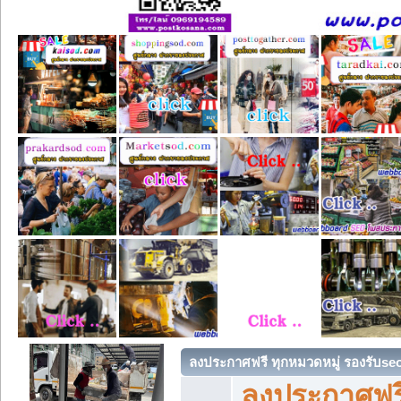
ลงประกาศฟรี ทุกหมวดหมู่ รองรับse
ลงประกาศฟรี