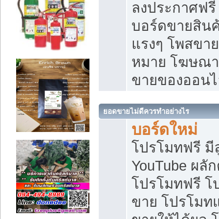
ลงประกาศฟรี เ
บอร์ดขายสินค้
แรงๆ โพสขายส
หมาย โฆษณาเ
ขายของออนไ
ยอดขายไม่ดีควรทำอย่างไร
บอร์ดใหม่
โปรโมทฟรี มีลู
YouTube ผลั
โปรโมทฟรี โ
ขาย โปรโมทแ