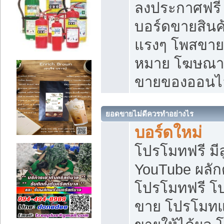
ลงประกาศฟรี เ
บอร์ดขายสินค้
แรงๆ โพสขายส
หมาย โฆษณาเ
ขายของออนไ
ยอดขายไม่ดีควรทำอย่างไร
บอร์ดใหม่
โปรโมทฟรี มีลู
YouTube ผลั
โปรโมทฟรี โ
ขาย โปรโมทแ