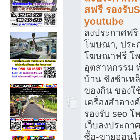
สฟรี รองรับ
youtube
ลงประกาศฟรี 
โฆษณา, ประกา
โฆษณาฟรี โพส
อุตสาหกรรม พ
บ้าน ชิงช้าเหล
ของกิน ของใช
เครื่องสำอางค์
รองรับ seo โ
เว็บลงประกา
ซื้อ-ขายออนไล