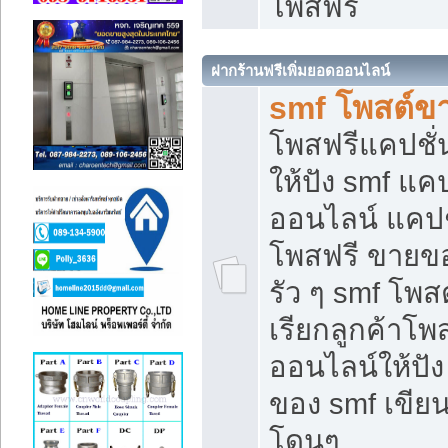
โพสฟรี
ฝากร้านฟรีเพิ่มยอดออนไลน์
smf โพสต์ข
โพสฟรีแคปชั
ให้ปัง smf แคป
ออนไลน์ แคปช
โพสฟรี ขายของ
รัว ๆ smf โพสต
เรียกลูกค้าโ
ออนไลน์ให้ปั
ของ smf เขี
โดนๆ