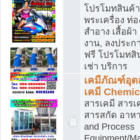
โปรโมทสินค้า บ
พระเครื่อง ท่อง
สำอาง เสื้อผ้า
งาน, ลงประก
ฟรี โปรโมทสิน
เช่า บริการ
เคมีภัณฑ์อุ
เคมี Chemic
สารเคมี สารเค
สารสกัด อาหา
and Process
Equipment/Ma