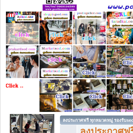
ลงประกาศฟรี ทุกหมวดหมู่ รองรับse
ลงประกาศฟรี