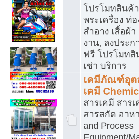
โปรโมทสินค้า บ
พระเครื่อง ท่อง
สำอาง เสื้อผ้า
งาน, ลงประก
ฟรี โปรโมทสิน
เช่า บริการ
เคมีภัณฑ์อุ
เคมี Chemic
สารเคมี สารเค
สารสกัด อาหา
and Process
Equipment/Ma