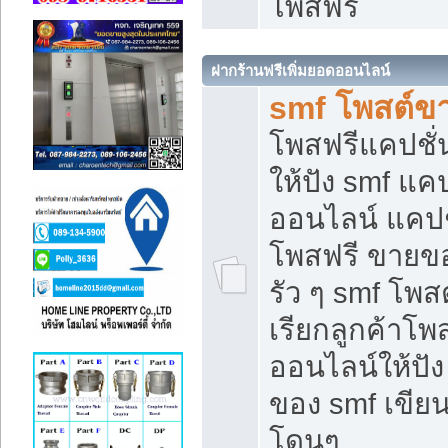
โพสฟรี
ฝากร้านฟรีเพิ่มยอดออนไลน์
smf โพสต์ข
โพสฟรีแคปชั
ให้ปัง smf แคป
ออนไลน์ แคปช
โพสฟรี ขายของ
รัว ๆ smf โพสต
เรียกลูกค้าโ
ออนไลน์ให้ปั
ของ smf เขี
โดนๆ