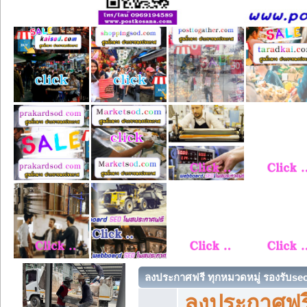
ลงประกาศฟรี ทุกหมวดหมู่ รองรับse
ลงประกาศฟรี