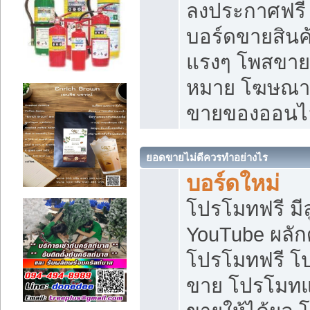
ลงประกาศฟรี เ
บอร์ดขายสินค้
แรงๆ โพสขายส
หมาย โฆษณาเ
ขายของออนไ
ยอดขายไม่ดีควรทำอย่างไร
บอร์ดใหม่
โปรโมทฟรี มีลู
YouTube ผลั
โปรโมทฟรี โ
ขาย โปรโมทแ