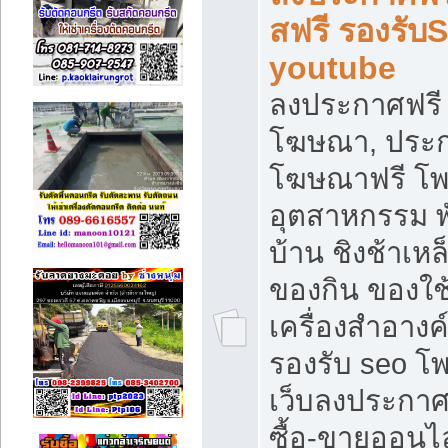
สฟรี รองรับ
youtube
ลงประกาศฟรี 
โฆษณา, ประกา
โฆษณาฟรี โพส
อุตสาหกรรม พ
บ้าน ชิงช้าเหล
ของกิน ของใช
เครื่องสำอางค์
รองรับ seo โ
เว็บลงประกา
ซื้อ-ขายออนไล