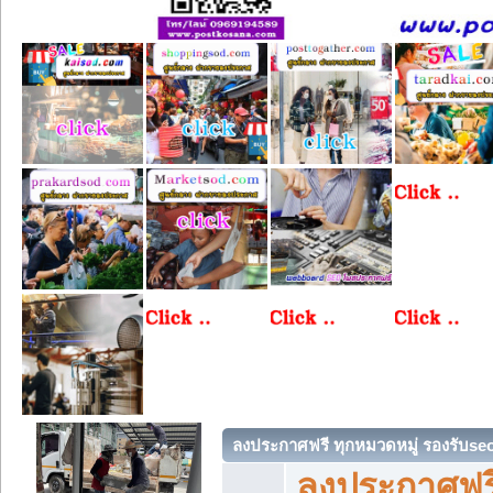
ลงประกาศฟรี ทุกหมวดหมู่ รองรับse
ลงประกาศฟรี