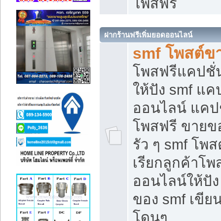
โพสฟรี
ฝากร้านฟรีเพิ่มยอดออนไลน์
smf โพสต์ข
โพสฟรีแคปชั
ให้ปัง smf แคป
ออนไลน์ แคปช
โพสฟรี ขายของ
รัว ๆ smf โพสต
เรียกลูกค้าโ
ออนไลน์ให้ปั
ของ smf เขี
โดนๆ