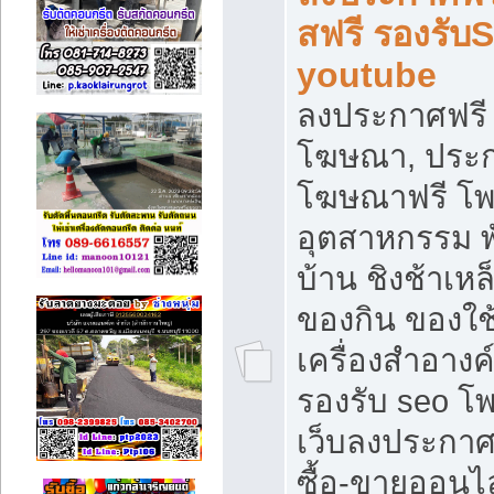
สฟรี รองรับ
youtube
ลงประกาศฟรี 
โฆษณา, ประกา
โฆษณาฟรี โพส
อุตสาหกรรม พ
บ้าน ชิงช้าเหล
ของกิน ของใช
เครื่องสำอางค์
รองรับ seo โ
เว็บลงประกา
ซื้อ-ขายออนไล