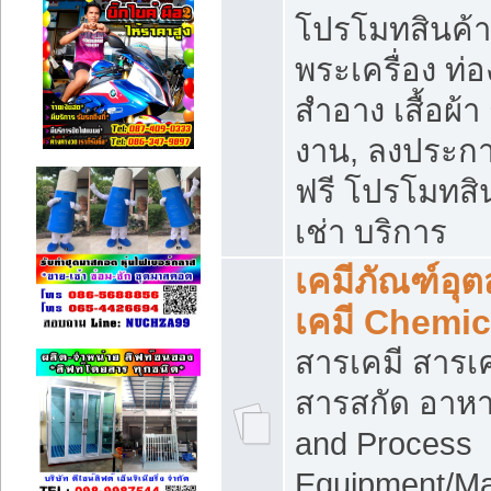
โปรโมทสินค้า บ
พระเครื่อง ท่อง
สำอาง เสื้อผ้า
งาน, ลงประก
ฟรี โปรโมทสิน
เช่า บริการ
เคมีภัณฑ์อุ
เคมี Chemic
สารเคมี สารเค
สารสกัด อาหา
and Process
Equipment/Ma