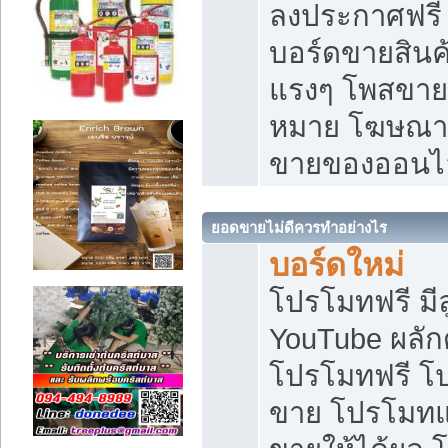
ลงประกาศฟรี เ
บอร์ดขายสินค้
แรงๆ โพสขายส
หมาย โฆษณาเ
ขายของออนไ
ยอดขายไม่ดีควรทำอย่างไร
บอร์ดใหม่
โปรโมทฟรี มีลู
YouTube ผลั
โปรโมทฟรี โ
ขาย โปรโมทแ