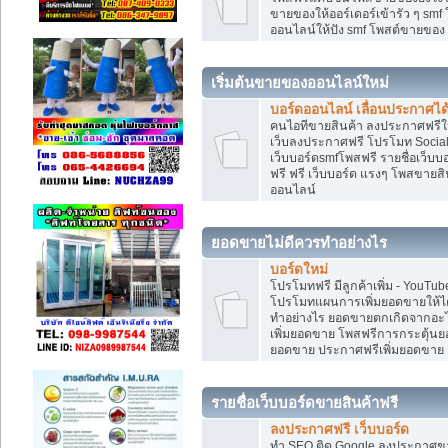
ขายของให้ออร์เดอร์เข้ารัว ๆ smf
ออนไลน์ให้ปัง smf โพสต์ขายขอ
เริ่มต้นขายของออนไลน์ใหม่
บอร์ดออนไลน์ เลื่อนประกาศได
คนไอทีขายสินค้า ลงประกาศฟรีให
เว็บลงประกาศฟรี โปรโมท Social
เว็บบอร์ดsmfโพสฟรี รายชื่อเว็บบ
ฟรี ฟรี เว็บบอร์ด แรงๆ โพสขาย
ออนไลน์
ยอดขายไม่ดีควรทำอย่างไร
บอร์ดใหม่
โปรโมทฟรี มีลูกค้าเพิ่ม - You
โปรโมทแผนการเพิ่มยอดขายให้ได
ทำอย่างไร ยอดขายตกเกิดจากอะไ
เพิ่มยอดขาย โพสฟรีการกระตุ้น
ยอดขาย ประกาศฟรีเพิ่มยอดขาย
รายชื่อเว็บบอร์ดขายสินค้าฟรี
ลงประกาศฟรี เว็บบอร์ด
ทำ SEO ติด Google ลงประกาศ