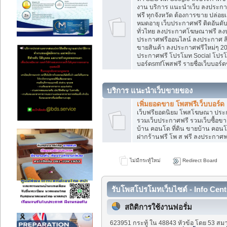
งาน บริการ แนะนำเว็บ ลงประกาศ
ฟรี ทุกจังหวัด ต้องการขาย ปล่อยเ
หมดอายุ เว็บประกาศฟรี ติดอันดั
ทั่วไทย ลงประกาศโฆษณาฟรี ลง
ประกาศฟรีออนไลน์ ลงประกาศ สิน
ขายสินค้า ลงประกาศฟรีใหม่ๆ 202
ประกาศฟรี โปรโมท Social โปรโมท
บอร์ดsmfโพสฟรี รายชื่อเว็บบอร์ด
บริการ แนะนำเว็บขายของ
เพิ่มยอดขาย โพสฟรีเว็บบอร์ด
เว็บฟรียอดนิยม โพสโฆษณา ปร
รวมเว็บประกาศฟรี รวมเว็บซื้อขา
บ้าน คอนโด ที่ดิน ขายบ้าน คอนโด
ฝากร้านฟรี โพ ส ฟรี ลงประกาศ
ไม่มีกระทู้ใหม่
Redirect Board
รับโพสโปรโมทเว็บไซต์ - Info Cent
สถิติการใช้งานฟอรั่ม
623951 กระทู้ ใน 48843 หัวข้อ โดย 53 สมา