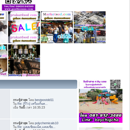
กระทู้ล่าสุด
โดย
bestpostdd11
ใน
Re: [รีวิว] เครื่องกั้นท...
เมื่อ
วันนี้
เวลา 16:35:23
กระทู้ล่าสุด
โดย
polychemicals10
ใน
Re: แคลเซียมเม็ด,แคลเซีย...