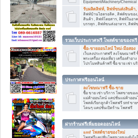
Equipment/Machinery/Chemical
รับผลิตลิฟท์, ลิฟท์ขนส่งสินค้า
ลิฟท์บ้านไฮดรอลิค , ลิฟต์ขนของ, 
สินค้า , ลิฟท์โดยสาร, ลิฟท์ในอา
บรรทุก , ลิฟท์ขนส่งอาหาร, ลิฟท์
รวมเว็บประกาศฟรี โพสต์ขายของฟรี
ซื้อ-ขายออนไลน์ ใหม่-มือสอง
เว็บลงประกาศฟรี ลงโฆษณาฟรี ซื้
พระเครื่อง ท่องเที่ยว เครื่องสำอ
โปรโมทสินค้าฟรี ซื้อ ขาย เช่า บร
ประกาศฟรีออนไลน์
ลงโฆษณาฟรี ซื้อ-ขาย
ซื้อ ขาย เช่า บริการ โพสขายของ
แม่ค้าออนไลน์ แคปชั่นแม่ค้าออนไ
โพสต์เรียกลูกค้าโพสฟรี smf ขา
โดนๆ แคปชั่นเปิดร้าน โพสฟรี
ฝากร้านฟรีเพิ่มยอดออนไลน์
smf โพสต์ขายของใหม่
โพสฟรีแคปชั่นโพสขายของยังไงให้