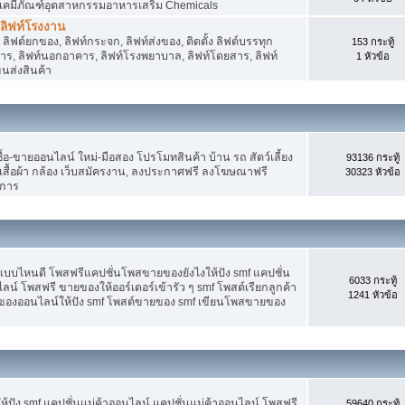
 เคมีภัณฑ์อุตสาหกรรมอาหารเสริม Chemicals
, ลิฟท์โรงงาน
ลิฟต์ยกของ, ลิฟท์กระจก, ลิฟท์ส่งของ, ติดตั้ง ลิฟต์บรรทุก
153 กระทู้
คาร, ลิฟท์นอกอาคาร, ลิฟท์โรงพยาบาล, ลิฟท์โดยสาร, ลิฟท์
1 หัวข้อ
ขนส่งสินค้า
อ-ขายออนไลน์ ใหม่-มือสอง โปรโมทสินค้า บ้าน รถ สัตว์เลี้ยง
93136 กระทู้
าง เสื้อผ้า กล้อง เว็บสมัครงาน, ลงประกาศฟรี ลงโฆษณาฟรี
30323 หัวข้อ
ิการ
แบบไหนดี โพสฟรีแคปชั่นโพสขายของยังไงให้ปัง smf แคปชั่น
6033 กระทู้
ลน์ โพสฟรี ขายของให้ออร์เดอร์เข้ารัว ๆ smf โพสต์เรียกลูกค้า
1241 หัวข้อ
ยของออนไลน์ให้ปัง smf โพสต์ขายของ smf เขียนโพสขายของ
ปัง smf แคปชั่นแม่ค้าออนไลน์ แคปชั่นแม่ค้าออนไลน์ โพสฟรี
59640 กระทู้