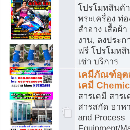
โปรโมทสินค้า บ
พระเครื่อง ท่อง
สำอาง เสื้อผ้า
งาน, ลงประก
ฟรี โปรโมทสิน
เช่า บริการ
เคมีภัณฑ์อุ
เคมี Chemic
สารเคมี สารเค
สารสกัด อาหา
and Process
Equipment/Ma