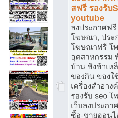
สฟรี รองรับ
youtube
ลงประกาศฟรี 
โฆษณา, ประกา
โฆษณาฟรี โพส
อุตสาหกรรม พ
บ้าน ชิงช้าเหล
ของกิน ของใช
เครื่องสำอางค์
รองรับ seo โ
เว็บลงประกา
ซื้อ-ขายออนไล