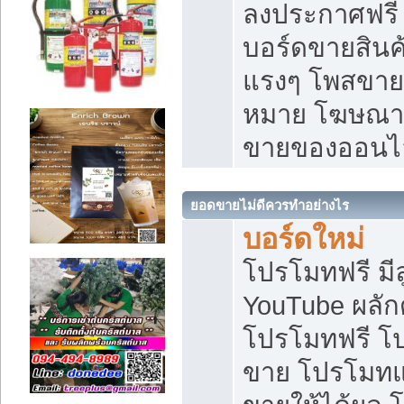
ลงประกาศฟรี เ
บอร์ดขายสินค้
แรงๆ โพสขายส
หมาย โฆษณาเ
ขายของออนไ
ยอดขายไม่ดีควรทำอย่างไร
บอร์ดใหม่
โปรโมทฟรี มีลู
YouTube ผลั
โปรโมทฟรี โ
ขาย โปรโมทแ