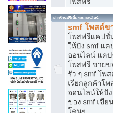
โพสฟรี
ฝากร้านฟรีเพิ่มยอดออนไลน์
smf โพสต์ข
โพสฟรีแคปชั
ให้ปัง smf แคป
ออนไลน์ แคปช
โพสฟรี ขายของ
รัว ๆ smf โพสต
เรียกลูกค้าโ
ออนไลน์ให้ปั
ของ smf เขี
โดนๆ