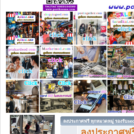
ลงประกาศฟรี ทุกหมวดหมู่ รองรับse
ลงประกาศฟรี