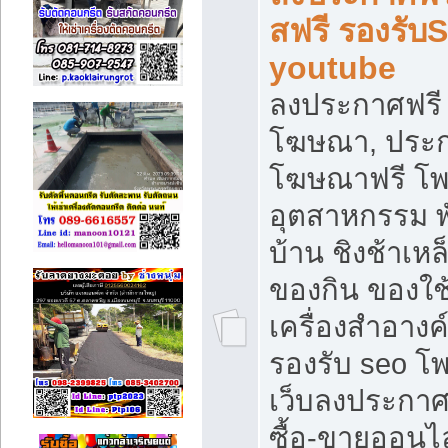
สฟรี รองรับ
youtube
ลงประกาศฟรี 
โฆษณา, ประกา
โฆษณาฟรี โพส
อุตสาหกรรม พ
บ้าน ชิงช้าเหล
ของกิน ของใช
เครื่องสำอางค์
รองรับ seo โ
เว็บลงประกา
ซื้อ-ขายออนไล