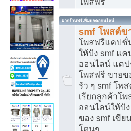
โพสฟรี
ฝากร้านฟรีเพิ่มยอดออนไลน์
smf โพสต์ข
โพสฟรีแคปชั
ให้ปัง smf แคป
ออนไลน์ แคปช
โพสฟรี ขายของ
รัว ๆ smf โพสต
เรียกลูกค้าโ
ออนไลน์ให้ปั
ของ smf เขี
โดนๆ