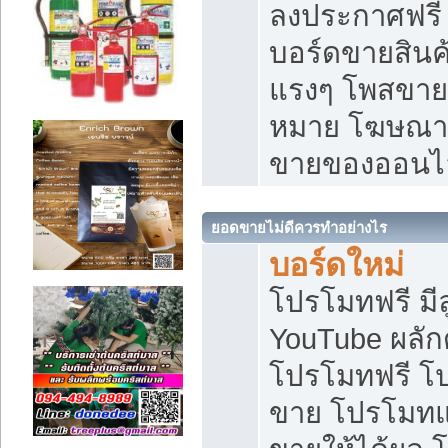
ลงประกาศฟรี เ
บอร์ดขายสินค้
แรงๆ โพสขายส
หมาย โฆษณาเ
ขายของออนไ
ยอดขายไม่ดีควรทำอย่างไร
บอร์ดใหม่
โปรโมทฟรี มีลู
YouTube ผลั
โปรโมทฟรี โ
ขาย โปรโมทแ