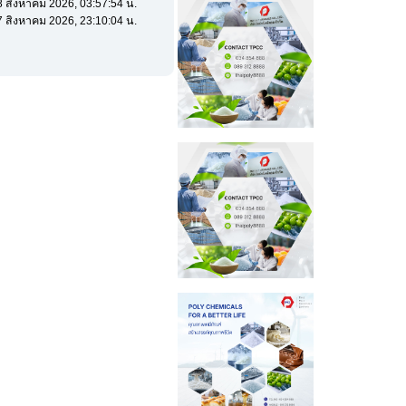
่ 8 สิงหาคม 2026, 03:57:54 น.
่ 7 สิงหาคม 2026, 23:10:04 น.