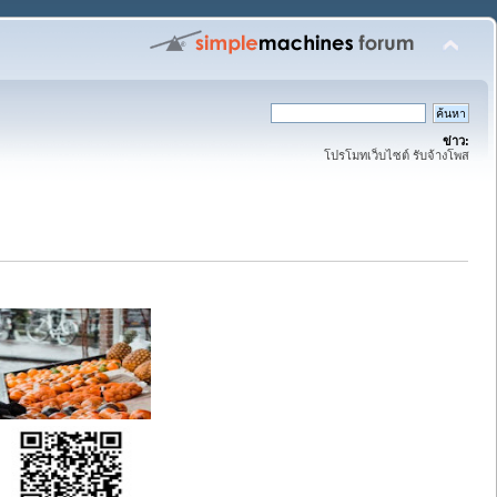
ข่าว:
โปรโมทเว็บไซต์ รับจ้างโพส