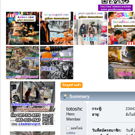
ข้อมูลส่วนตัว
Summary
totoshop1 
กระทู้:
23443
Hero 
อายุ:
ยังไม
Member
ออฟไลน์
วันที่สมัครสมาชิก:
วันที
แสดง