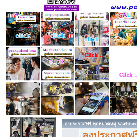
ลงประกาศฟรี ทุกหมวดหมู่ รองรับse
ลงประกาศฟรี