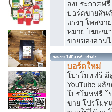
ลงประกาศฟรี เ
บอร์ดขายสินค้
แรงๆ โพสขายส
หมาย โฆษณาเ
ขายของออนไ
ยอดขายไม่ดีควรทำอย่างไร
บอร์ดใหม่
โปรโมทฟรี มีลู
YouTube ผลั
โปรโมทฟรี โ
ขาย โปรโมทแ