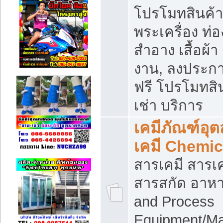
โปรโมทสินค้า บ
พระเครื่อง ท่อง
สำอาง เสื้อผ้า
งาน, ลงประก
ฟรี โปรโมทสิน
เช่า บริการ
เคมีภัณฑ์อุ
เคมี Chemic
สารเคมี สารเค
สารสกัด อาหา
and Process
Equipment/Ma