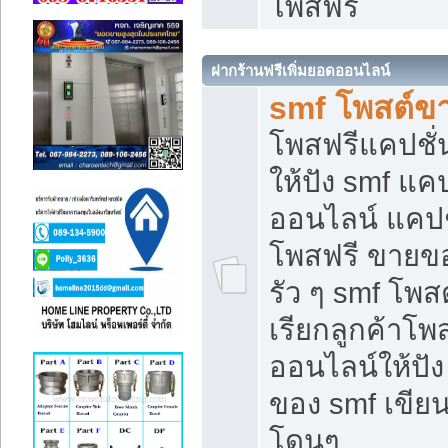
โพสฟรี
ฝากร้านฟรีเพิ่มยอดออนไลน์
smf โพสต์ข
โพสฟรีแคปชั
ให้ปัง smf แคป
ออนไลน์ แคปช
โพสฟรี ขายของ
รัว ๆ smf โพสต
เรียกลูกค้าโ
ออนไลน์ให้ปั
ของ smf เขี
โดนๆ