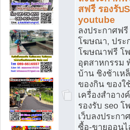
สฟรี รองรับ
youtube
ลงประกาศฟรี 
โฆษณา, ประกา
โฆษณาฟรี โพส
อุตสาหกรรม พ
บ้าน ชิงช้าเหล
ของกิน ของใช
เครื่องสำอางค์
รองรับ seo โ
เว็บลงประกา
ซื้อ-ขายออนไล