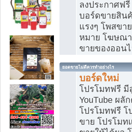
ลงประกาศฟรี เ
บอร์ดขายสินค้
แรงๆ โพสขายส
หมาย โฆษณาเ
ขายของออนไ
ยอดขายไม่ดีควรทำอย่างไร
บอร์ดใหม่
โปรโมทฟรี มีลู
YouTube ผลั
โปรโมทฟรี โ
ขาย โปรโมทแ