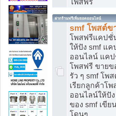
โพสฟรี
ฝากร้านฟรีเพิ่มยอดออนไลน์
smf โพสต์ข
โพสฟรีแคปชั
ให้ปัง smf แคป
ออนไลน์ แคปช
โพสฟรี ขายของ
รัว ๆ smf โพสต
เรียกลูกค้าโ
ออนไลน์ให้ปั
ของ smf เขี
โดนๆ