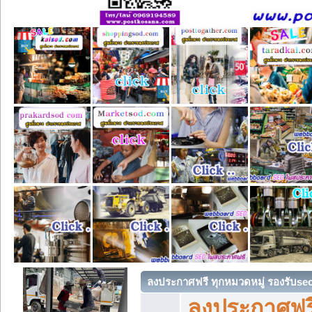
ลงประกาศฟรี ทุกหมวดหมู่ รองรับse
ลงประกาศฟรี