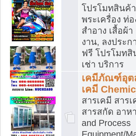
โปรโมทสินค้า บ
พระเครื่อง ท่อง
สำอาง เสื้อผ้า
งาน, ลงประก
ฟรี โปรโมทสิน
เช่า บริการ
เคมีภัณฑ์อุ
เคมี Chemic
สารเคมี สารเค
สารสกัด อาหา
and Process
Equipment/Ma