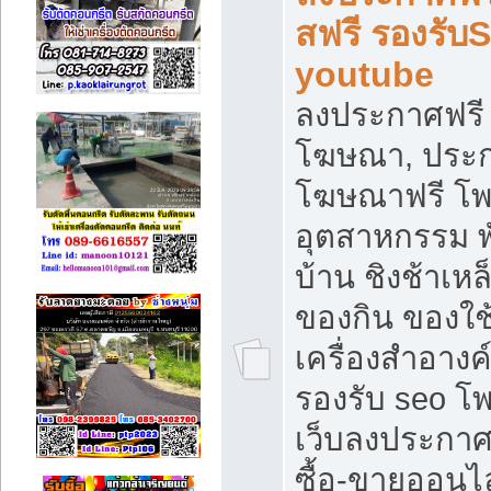
สฟรี รองรับ
youtube
ลงประกาศฟรี 
โฆษณา, ประกา
โฆษณาฟรี โพส
อุตสาหกรรม พ
บ้าน ชิงช้าเหล
ของกิน ของใช
เครื่องสำอางค์
รองรับ seo โ
เว็บลงประกา
ซื้อ-ขายออนไล