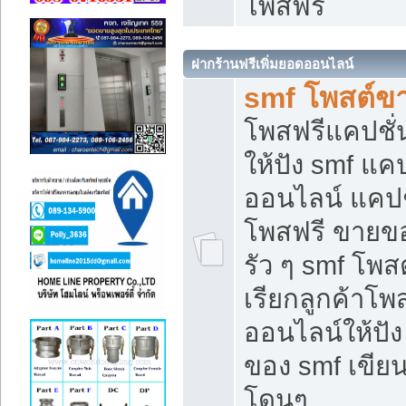
โพสฟรี
ฝากร้านฟรีเพิ่มยอดออนไลน์
smf โพสต์ข
โพสฟรีแคปชั
ให้ปัง smf แคป
ออนไลน์ แคปช
โพสฟรี ขายของ
รัว ๆ smf โพสต
เรียกลูกค้าโ
ออนไลน์ให้ปั
ของ smf เขี
โดนๆ