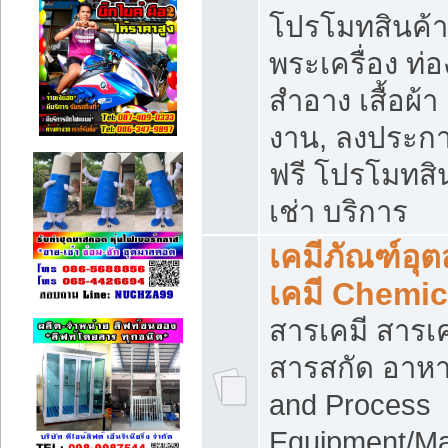
โปรโมทสินค้า บ
พระเครื่อง ท่อง
สำอาง เสื้อผ้า
งาน, ลงประก
ฟรี โปรโมทสิน
เช่า บริการ
เคมีภัณฑ์อุ
เคมี Chemic
สารเคมี สารเค
สารสกัด อาหา
and Process
Equipment/Ma