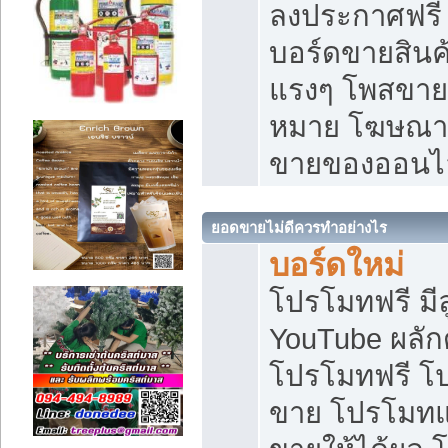
ลงประกาศฟรี เ
บอร์ดขายสินค้
แรงๆ โพสขายส
หมาย โฆษณาเ
ขายของออนไ
ยอดขายไม่ดีควรทำอย่างไร
บอร์ดใหม่
โปรโมทฟรี มีลู
YouTube ผลั
โปรโมทฟรี โ
ขาย โปรโมทแ