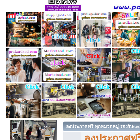
ลงประกาศฟรี ทุกหมวดหมู่ รองรับse
ลงประกาศฟรี