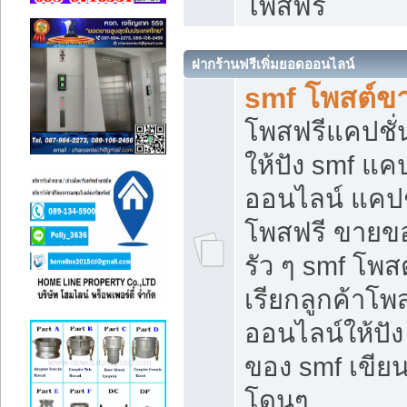
โพสฟรี
ฝากร้านฟรีเพิ่มยอดออนไลน์
smf โพสต์ข
โพสฟรีแคปชั
ให้ปัง smf แคป
ออนไลน์ แคปช
โพสฟรี ขายของ
รัว ๆ smf โพสต
เรียกลูกค้าโ
ออนไลน์ให้ปั
ของ smf เขี
โดนๆ