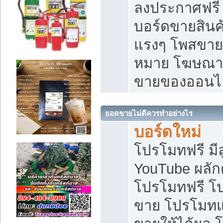
ลงประกาศฟรี เ
บอร์ดขายสินค้
แรงๆ โพสขายส
หมาย โฆษณาเ
ขายของออนไ
ยอดขายไม่ดีควรทำอย่างไร
บอร์ดใหม่
โปรโมทฟรี มีลู
YouTube ผลั
โปรโมทฟรี โ
ขาย โปรโมทแ