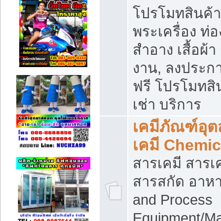
โปรโมทสินค้า บ
พระเครื่อง ท่อง
สำอาง เสื้อผ้า
งาน, ลงประก
ฟรี โปรโมทสิน
เช่า บริการ
เคมีภัณฑ์อุ
เคมี Chemic
สารเคมี สารเค
สารสกัด อาหา
and Process
Equipment/Ma