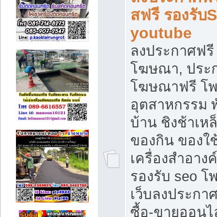
สฟรี รองรับ
youtube
ลงประกาศฟรี 
โฆษณา, ประกา
โฆษณาฟรี โพส
อุตสาหกรรม พ
บ้าน ชิงช้าเหล
ของกิน ของใช
เครื่องสำอางค์
รองรับ seo โ
เว็บลงประกา
ซื้อ-ขายออนไล