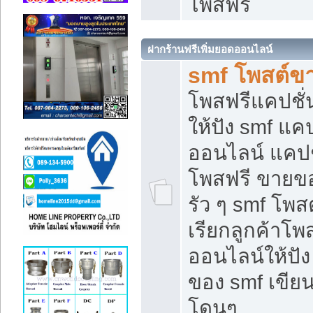
โพสฟรี
ฝากร้านฟรีเพิ่มยอดออนไลน์
smf โพสต์ข
โพสฟรีแคปชั
ให้ปัง smf แคป
ออนไลน์ แคปช
โพสฟรี ขายของ
รัว ๆ smf โพสต
เรียกลูกค้าโ
ออนไลน์ให้ปั
ของ smf เขี
โดนๆ