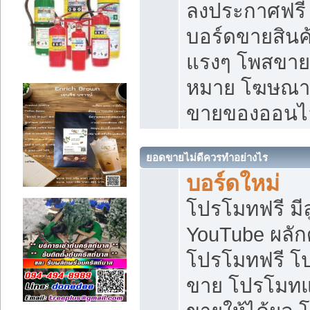
ลงประกาศฟรี เ
บอร์ดขายสินค้
แรงๆ โพสขายส
หมาย โฆษณาเ
ขายของออนไ
ยอดขายไม่ดีควรทำอย่างไร
บอร์ดใหม่
โปรโมทฟรี มีลู
YouTube ผลั
โปรโมทฟรี โ
ขาย โปรโมทแ