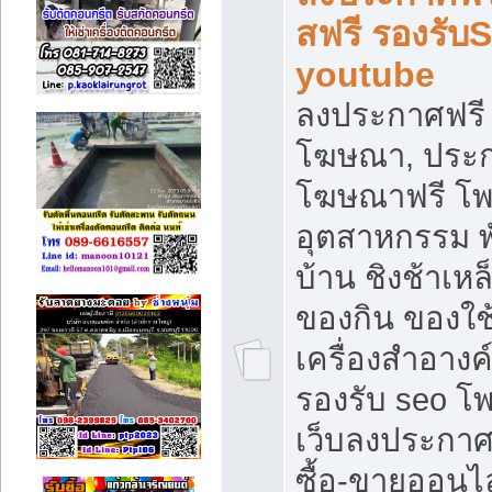
สฟรี รองรับ
youtube
ลงประกาศฟรี 
โฆษณา, ประกา
โฆษณาฟรี โพส
อุตสาหกรรม พ
บ้าน ชิงช้าเหล
ของกิน ของใช
เครื่องสำอางค์
รองรับ seo โ
เว็บลงประกา
ซื้อ-ขายออนไล