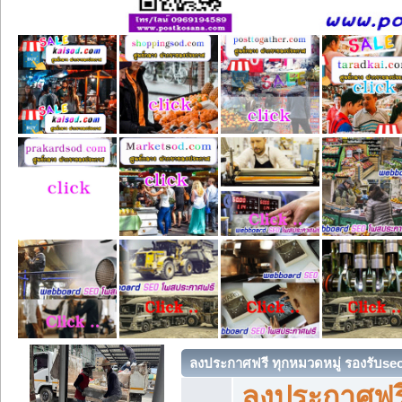
ลงประกาศฟรี ทุกหมวดหมู่ รองรับse
ลงประกาศฟรี