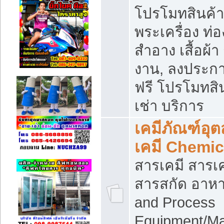
โปรโมทสินค้า บ
พระเครื่อง ท่อง
สำอาง เสื้อผ้า
งาน, ลงประก
ฟรี โปรโมทสิน
เช่า บริการ
เคมีภัณฑ์อุ
เคมี Chemic
สารเคมี สารเค
สารสกัด อาหา
and Process
Equipment/Ma