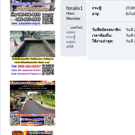
foraliv11 
กระทู้:
25389
Hero 
อายุ:
ยังไม
Member
ออฟไลน์
วันที่สมัครสมาชิก:
วันที
แสดง
เวลาท้องถิ่น:
วันที
กระทู้
ใช้งานล่าสุด:
วันที
แสดง
สถิติ