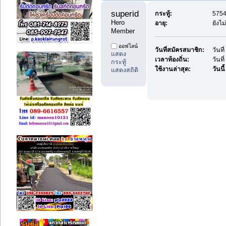
superidea1 
กระทู้:
5754
Hero 
อายุ:
ยังไ
Member
ออฟไลน์
วันที่สมัครสมาชิก:
วันท
แสดง
เวลาท้องถิ่น:
วันท
กระทู้
ใช้งานล่าสุด:
วันนี้
แสดงสถิติ