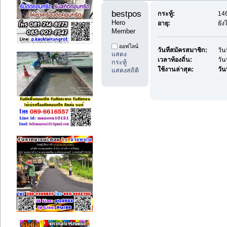
bestpostdd11 
กระทู้:
146
Hero 
อายุ:
ยัง
Member
ออฟไลน์
วันที่สมัครสมาชิก:
วัน
แสดง
เวลาท้องถิ่น:
วัน
กระทู้
ใช้งานล่าสุด:
วันน
แสดงสถิติ