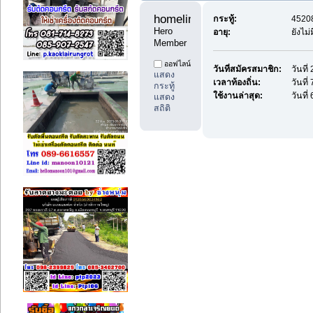
homeline 
กระทู้:
45208
Hero 
อายุ:
ยังไม
Member
ออฟไลน์
วันที่สมัครสมาชิก:
วันที
แสดง
เวลาท้องถิ่น:
วันที
กระทู้
ใช้งานล่าสุด:
วันที
แสดง
สถิติ