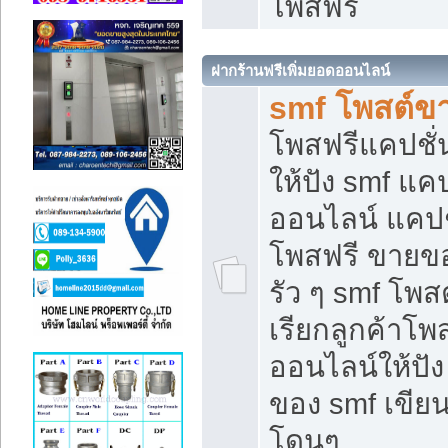
โพสฟรี
ฝากร้านฟรีเพิ่มยอดออนไลน์
smf โพสต์ข
โพสฟรีแคปชั
ให้ปัง smf แคป
ออนไลน์ แคปช
โพสฟรี ขายของ
รัว ๆ smf โพสต
เรียกลูกค้าโ
ออนไลน์ให้ปั
ของ smf เขี
โดนๆ