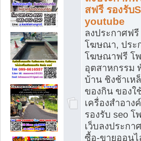
สฟรี รองรับ
youtube
ลงประกาศฟรี 
โฆษณา, ประกา
โฆษณาฟรี โพส
อุตสาหกรรม พ
บ้าน ชิงช้าเหล
ของกิน ของใช
เครื่องสำอางค์
รองรับ seo โ
เว็บลงประกา
ซื้อ-ขายออนไล