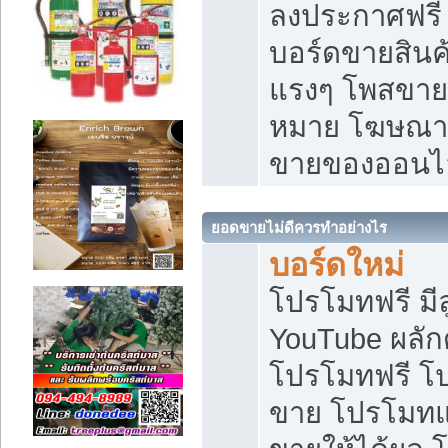
ลงประกาศฟรี เ
บอร์ดขายสินค้
แรงๆ โพสขายส
หมาย โฆษณาเ
ขายของออนไ
ยอดขายไม่ดีควรทำอย่างไร
บอร์ดใหม่
โปรโมทฟรี มีลู
YouTube ผลั
โปรโมทฟรี โ
ขาย โปรโมทแ