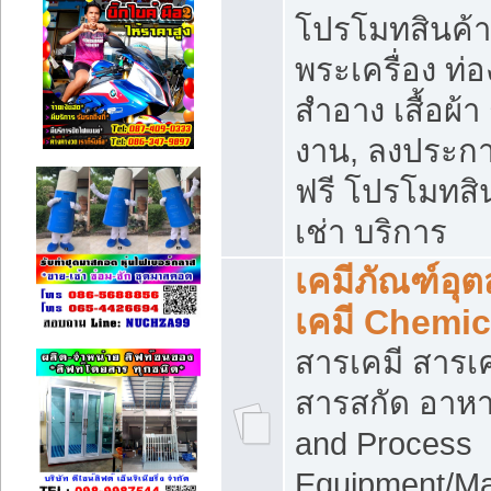
โปรโมทสินค้า บ
พระเครื่อง ท่อง
สำอาง เสื้อผ้า
งาน, ลงประก
ฟรี โปรโมทสิน
เช่า บริการ
เคมีภัณฑ์อุ
เคมี Chemic
สารเคมี สารเค
สารสกัด อาหา
and Process
Equipment/Ma