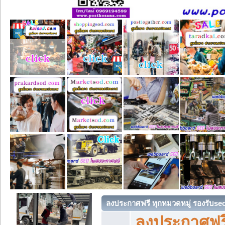
ลงประกาศฟรี ทุกหมวดหมู่ รองรับse
ลงประกาศฟรี