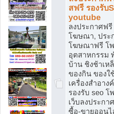
สฟรี รองรับ
youtube
ลงประกาศฟรี 
โฆษณา, ประกา
โฆษณาฟรี โพส
อุตสาหกรรม พ
บ้าน ชิงช้าเหล
ของกิน ของใช
เครื่องสำอางค์
รองรับ seo โ
เว็บลงประกา
ซื้อ-ขายออนไล