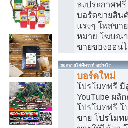
ลงประกาศฟรี เ
บอร์ดขายสินค้
แรงๆ โพสขายส
หมาย โฆษณาเ
ขายของออนไ
ยอดขายไม่ดีควรทำอย่างไร
บอร์ดใหม่
โปรโมทฟรี มีลู
YouTube ผลั
โปรโมทฟรี โ
ขาย โปรโมทแ