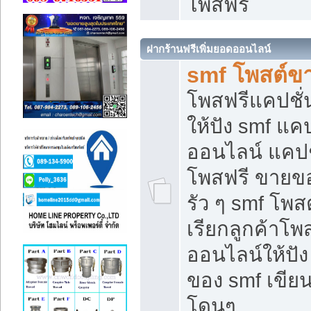
โพสฟรี
ฝากร้านฟรีเพิ่มยอดออนไลน์
smf โพสต์ข
โพสฟรีแคปชั
ให้ปัง smf แคป
ออนไลน์ แคปช
โพสฟรี ขายของ
รัว ๆ smf โพสต
เรียกลูกค้าโ
ออนไลน์ให้ปั
ของ smf เขี
โดนๆ