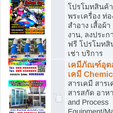
โปรโมทสินค้า บ
พระเครื่อง ท่อง
สำอาง เสื้อผ้า
งาน, ลงประก
ฟรี โปรโมทสิน
เช่า บริการ
เคมีภัณฑ์อุ
เคมี Chemic
สารเคมี สารเค
สารสกัด อาหา
and Process
Equipment/Ma