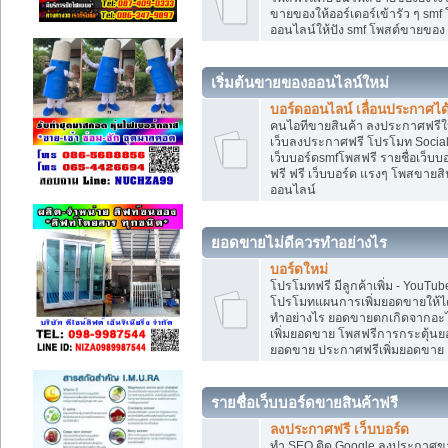
ขายของให้ออร์เดอร์เข้ารัว ๆ smf
ออนไลน์ให้ปัง smf โพสต์ขายขอ
เริ่มต้นขายของออนไลน์ใหม่
บอร์ดออนไลน์ เลื่อนประกาศได
คนไอทีขายสินค้า ลงประกาศฟรีให
เว็บลงประกาศฟรี โปรโมท Social
เว็บบอร์ดsmfโพสฟรี รายชื่อเว็บบ
ฟรี ฟรี เว็บบอร์ด แรงๆ โพสขาย
ออนไลน์
ยอดขายไม่ดีควรทำอย่างไร
บอร์ดใหม่
โปรโมทฟรี มีลูกค้าเพิ่ม - You
โปรโมทแผนการเพิ่มยอดขายให้ได
ทำอย่างไร ยอดขายตกเกิดจากอะไ
เพิ่มยอดขาย โพสฟรีการกระตุ้น
ยอดขาย ประกาศฟรีเพิ่มยอดขาย
รายชื่อเว็บบอร์ดขายสินค้าฟรี
ลงประกาศฟรี เว็บบอร์ด
ทำ SEO ติด Google ลงประกาศ