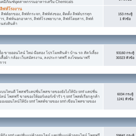
 เคมีภัณฑ์อุตสาหกรรมอาหารเสริม Chemicals
, ลิฟท์โรงงาน
ลิฟต์ยกของ, ลิฟท์กระจก, ลิฟท์ส่งของ, ติดตั้ง ลิฟต์บรรทุก
153 กระทู้
คาร, ลิฟท์นอกอาคาร, ลิฟท์โรงพยาบาล, ลิฟท์โดยสาร, ลิฟท์
1 หัวข้อ
ขนส่งสินค้า
อ-ขายออนไลน์ ใหม่-มือสอง โปรโมทสินค้า บ้าน รถ สัตว์เลี้ยง
93160 กระทู้
าง เสื้อผ้า กล้อง เว็บสมัครงาน, ลงประกาศฟรี ลงโฆษณาฟรี
30323 หัวข้อ
ิการ
แบบไหนดี โพสฟรีแคปชั่นโพสขายของยังไงให้ปัง smf แคปชั่น
6034 กระทู้
ลน์ โพสฟรี ขายของให้ออร์เดอร์เข้ารัว ๆ smf โพสต์เรียกลูกค้า
1241 หัวข้อ
ยของออนไลน์ให้ปัง smf โพสต์ขายของ smf เขียนโพสขายของ
ปัง smf แคปชั่นแม่ค้าออนไลน์ แคปชั่นแม่ค้าออนไลน์ โพสฟรี
59641 กระทู้