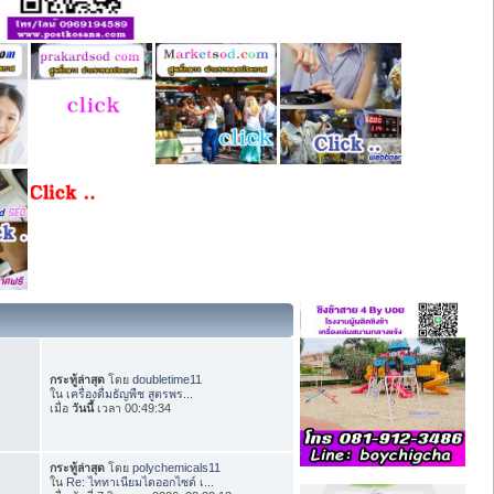
กระทู้ล่าสุด
โดย
doubletime11
ใน
เครื่องดื่มธัญพืช สูตรพร...
เมื่อ
วันนี้
เวลา 00:49:34
กระทู้ล่าสุด
โดย
polychemicals11
ใน
Re: ไททาเนียมไดออกไซด์ เ...