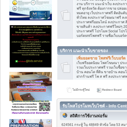
งาน บริการ แนะนำเว็บ ลงประกาศ
ฟรี ทุกจังหวัด ต้องการขาย ปล่อยเ
หมดอายุ เว็บประกาศฟรี ติดอันดั
ทั่วไทย ลงประกาศโฆษณาฟรี ลง
ประกาศฟรีออนไลน์ ลงประกาศ สิน
ขายสินค้า ลงประกาศฟรีใหม่ๆ 202
ประกาศฟรี โปรโมท Social โปรโมท
บอร์ดsmfโพสฟรี รายชื่อเว็บบอร์ด
บริการ แนะนำเว็บขายของ
เพิ่มยอดขาย โพสฟรีเว็บบอร์ด
เว็บฟรียอดนิยม โพสโฆษณา ปร
รวมเว็บประกาศฟรี รวมเว็บซื้อขา
บ้าน คอนโด ที่ดิน ขายบ้าน คอนโด
ฝากร้านฟรี โพ ส ฟรี ลงประกาศ
ไม่มีกระทู้ใหม่
Redirect Board
รับโพสโปรโมทเว็บไซต์ - Info Cent
สถิติการใช้งานฟอรั่ม
624561 กระทู้ ใน 48849 หัวข้อ โดย 53 สมา