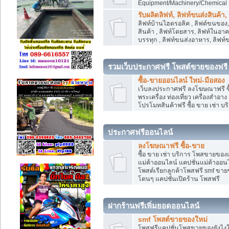
Equipment/Machinery/Chemical
รับผลิตลิฟท์, ลิฟท์ขนส่งสินค้า
ลิฟท์บ้านไฮดรอลิค , ลิฟต์ขนของ, 
สินค้า , ลิฟท์โดยสาร, ลิฟท์ในอา
บรรทุก , ลิฟท์ขนส่งอาหาร, ลิฟท์
รวมเว็บประกาศฟรี โพสต์ขายของฟรี
ซื้อ-ขายออนไลน์ ใหม่-มือสอง
เว็บลงประกาศฟรี ลงโฆษณาฟรี ซื้
พระเครื่อง ท่องเที่ยว เครื่องสำอ
โปรโมทสินค้าฟรี ซื้อ ขาย เช่า บร
ประกาศฟรีออนไลน์
ลงโฆษณาฟรี ซื้อ-ขาย
ซื้อ ขาย เช่า บริการ โพสขายของ
แม่ค้าออนไลน์ แคปชั่นแม่ค้าออนไ
โพสต์เรียกลูกค้าโพสฟรี smf ขา
โดนๆ แคปชั่นเปิดร้าน โพสฟรี
ฝากร้านฟรีเพิ่มยอดออนไลน์
smf โพสต์ขายของใหม่
โพสฟรีแคปชั่นโพสขายของยังไงให้