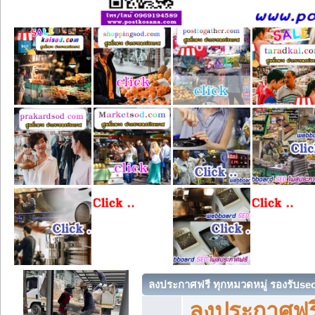
ลงประกาศฟรี ทุกหมวดหมู่ รองรับse
ลงประกาศฟรี