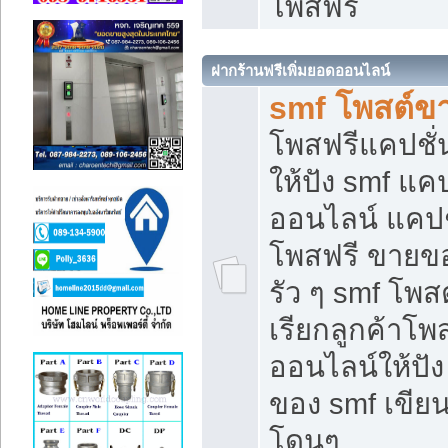
โพสฟรี
ฝากร้านฟรีเพิ่มยอดออนไลน์
smf โพสต์ข
โพสฟรีแคปชั
ให้ปัง smf แคป
ออนไลน์ แคปช
โพสฟรี ขายของ
รัว ๆ smf โพสต
เรียกลูกค้าโ
ออนไลน์ให้ปั
ของ smf เขี
โดนๆ