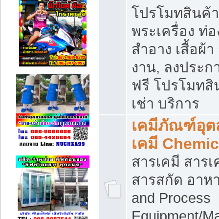
โปรโมทสินค้า บ
พระเครื่อง ท่อง
สำอาง เสื้อผ้า
งาน, ลงประก
ฟรี โปรโมทสิน
เช่า บริการ
เคมีภัณฑ์อุ
เคมี Chemic
สารเคมี สารเค
สารสกัด อาหา
and Process
Equipment/Ma