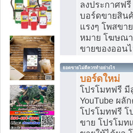
ลงประกาศฟรี เ
บอร์ดขายสินค้
แรงๆ โพสขายส
หมาย โฆษณาเ
ขายของออนไ
ยอดขายไม่ดีควรทำอย่างไร
บอร์ดใหม่
โปรโมทฟรี มีลู
YouTube ผลั
โปรโมทฟรี โ
ขาย โปรโมทแ