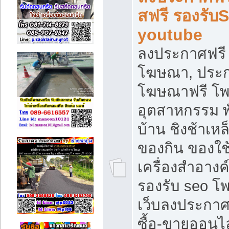
สฟรี รองรับ
youtube
ลงประกาศฟรี 
โฆษณา, ประกา
โฆษณาฟรี โพส
อุตสาหกรรม พ
บ้าน ชิงช้าเหล
ของกิน ของใช
เครื่องสำอางค์
รองรับ seo โ
เว็บลงประกา
ซื้อ-ขายออนไล