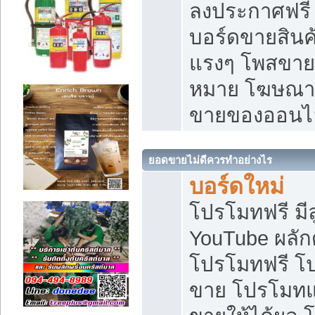
ลงประกาศฟรี เ
บอร์ดขายสินค้
แรงๆ โพสขายส
หมาย โฆษณาเ
ขายของออนไ
ยอดขายไม่ดีควรทำอย่างไร
บอร์ดใหม่
โปรโมทฟรี มีลู
YouTube ผลั
โปรโมทฟรี โ
ขาย โปรโมทแ