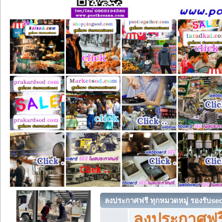
ลงประกาศฟรี ทุกหมวดหมู่ รองรับse
ลงประกาศฟรี