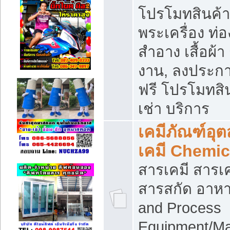
โปรโมทสินค้า บ
พระเครื่อง ท่อง
สำอาง เสื้อผ้า
งาน, ลงประก
ฟรี โปรโมทสิน
เช่า บริการ
เคมีภัณฑ์อุ
เคมี Chemic
สารเคมี สารเค
สารสกัด อาหา
and Process
Equipment/Ma