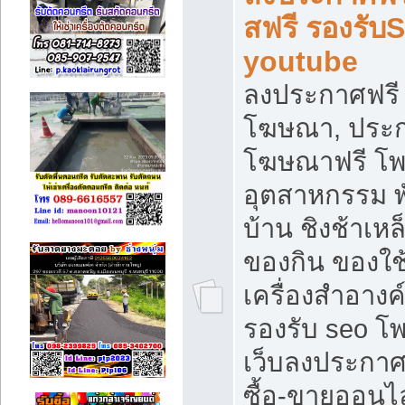
สฟรี รองรับ
youtube
ลงประกาศฟรี 
โฆษณา, ประกา
โฆษณาฟรี โพส
อุตสาหกรรม พ
บ้าน ชิงช้าเหล
ของกิน ของใช
เครื่องสำอางค์
รองรับ seo โ
เว็บลงประกา
ซื้อ-ขายออนไล