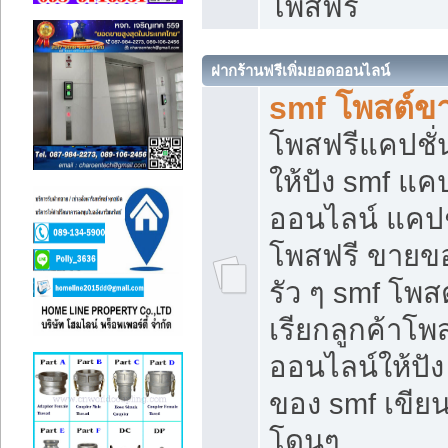
โพสฟรี
ฝากร้านฟรีเพิ่มยอดออนไลน์
smf โพสต์ข
โพสฟรีแคปชั
ให้ปัง smf แคป
ออนไลน์ แคปช
โพสฟรี ขายของ
รัว ๆ smf โพสต
เรียกลูกค้าโ
ออนไลน์ให้ปั
ของ smf เขี
โดนๆ