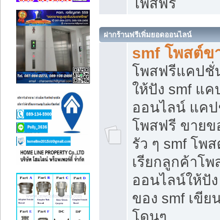
โพสฟรี
ฝากร้านฟรีเพิ่มยอดออนไลน์
smf โพสต์ข
โพสฟรีแคปชั
ให้ปัง smf แคป
ออนไลน์ แคปช
โพสฟรี ขายของ
รัว ๆ smf โพสต
เรียกลูกค้าโ
ออนไลน์ให้ปั
ของ smf เขี
โดนๆ