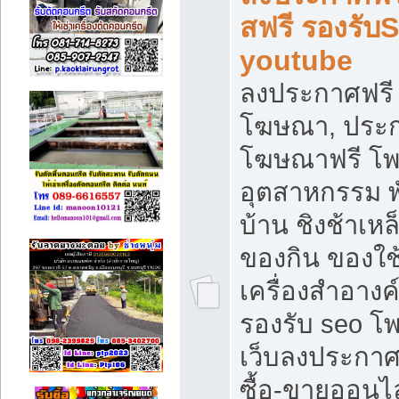
สฟรี รองรับ
youtube
ลงประกาศฟรี 
โฆษณา, ประกา
โฆษณาฟรี โพส
อุตสาหกรรม พ
บ้าน ชิงช้าเหล
ของกิน ของใช
เครื่องสำอางค์
รองรับ seo โ
เว็บลงประกา
ซื้อ-ขายออนไล