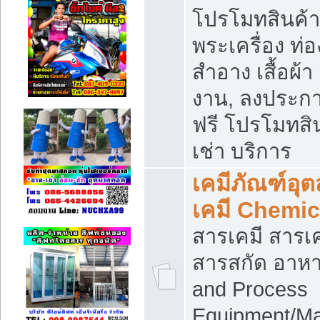
โปรโมทสินค้า บ
พระเครื่อง ท่อง
สำอาง เสื้อผ้า
งาน, ลงประก
ฟรี โปรโมทสิน
เช่า บริการ
เคมีภัณฑ์อุ
เคมี Chemic
สารเคมี สารเค
สารสกัด อาหา
and Process
Equipment/Ma