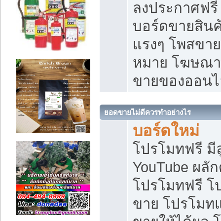
ลงประกาศฟรี เ
บอร์ดขายสินค้
แรงๆ โพสขายส
หมาย โฆษณาเ
ขายของออนไ
ยอดขายไม่ดีควรทำอย่างไร
บอร์ดใหม่
โปรโมทฟรี มีลู
YouTube ผลั
โปรโมทฟรี โ
ขาย โปรโมทแ