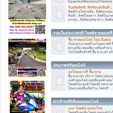
Equipment/Machinery/Chemical
รับผลิตลิฟท์, ลิฟท์ขนส่งสินค้า
ลิฟท์บ้านไฮดรอลิค , ลิฟต์ขนของ, 
สินค้า , ลิฟท์โดยสาร, ลิฟท์ในอา
บรรทุก , ลิฟท์ขนส่งอาหาร, ลิฟท์
รวมเว็บประกาศฟรี โพสต์ขายของฟรี
ซื้อ-ขายออนไลน์ ใหม่-มือสอง
เว็บลงประกาศฟรี ลงโฆษณาฟรี ซื้
พระเครื่อง ท่องเที่ยว เครื่องสำอ
โปรโมทสินค้าฟรี ซื้อ ขาย เช่า บร
ประกาศฟรีออนไลน์
ลงโฆษณาฟรี ซื้อ-ขาย
ซื้อ ขาย เช่า บริการ โพสขายของ
แม่ค้าออนไลน์ แคปชั่นแม่ค้าออนไ
โพสต์เรียกลูกค้าโพสฟรี smf ขา
โดนๆ แคปชั่นเปิดร้าน โพสฟรี
ฝากร้านฟรีเพิ่มยอดออนไลน์
smf โพสต์ขายของใหม่
โพสฟรีแคปชั่นโพสขายของยังไงให้