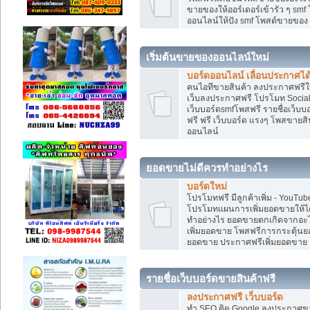
ขายของให้ออร์เดอร์เข้ารัว ๆ smf
ออนไลน์ให้ปัง smf โพสต์ขายขอ
เริ่มต้นขายของออนไลน์ใหม่
บอร์ดออนไลน์ เลื่อนประกาศได
คนไอทีขายสินค้า ลงประกาศฟรีให
เว็บลงประกาศฟรี โปรโมท Social
เว็บบอร์ดsmfโพสฟรี รายชื่อเว็บบ
ฟรี ฟรี เว็บบอร์ด แรงๆ โพสขาย
ออนไลน์
ยอดขายไม่ดีควรทำอย่างไร
บอร์ดใหม่
โปรโมทฟรี มีลูกค้าเพิ่ม - You
โปรโมทแผนการเพิ่มยอดขายให้ได
ทำอย่างไร ยอดขายตกเกิดจากอะไ
เพิ่มยอดขาย โพสฟรีการกระตุ้น
ยอดขาย ประกาศฟรีเพิ่มยอดขาย
รายชื่อเว็บบอร์ดขายสินค้าฟรี
ลงประกาศฟรี เว็บบอร์ด
ทำ SEO ติด Google ลงประกาศ