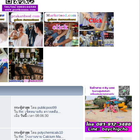
กระทู้ล่าสุด
โดย
publicpost99
ใน
Re: เช็คหมายจับ ตรวจคดีอ...
เมื่อ
วันนี้
เวลา 08:06:30
กระทู้ล่าสุด
โดย
polychemicals10
ใน
Re: โรงงานขาย Calcium Ma...