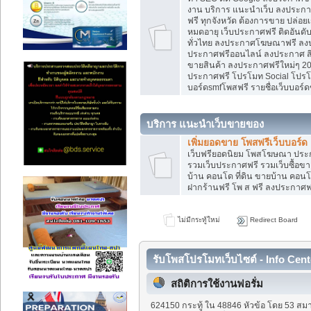
งาน บริการ แนะนำเว็บ ลงประกาศ
ฟรี ทุกจังหวัด ต้องการขาย ปล่อยเ
หมดอายุ เว็บประกาศฟรี ติดอันดั
ทั่วไทย ลงประกาศโฆษณาฟรี ลง
ประกาศฟรีออนไลน์ ลงประกาศ สิน
ขายสินค้า ลงประกาศฟรีใหม่ๆ 202
ประกาศฟรี โปรโมท Social โปรโมท
บอร์ดsmfโพสฟรี รายชื่อเว็บบอร์ด
บริการ แนะนำเว็บขายของ
เพิ่มยอดขาย โพสฟรีเว็บบอร์ด
เว็บฟรียอดนิยม โพสโฆษณา ปร
รวมเว็บประกาศฟรี รวมเว็บซื้อขา
บ้าน คอนโด ที่ดิน ขายบ้าน คอนโด
ฝากร้านฟรี โพ ส ฟรี ลงประกาศ
ไม่มีกระทู้ใหม่
Redirect Board
รับโพสโปรโมทเว็บไซต์ - Info Cent
สถิติการใช้งานฟอรั่ม
624150 กระทู้ ใน 48846 หัวข้อ โดย 53 สมา