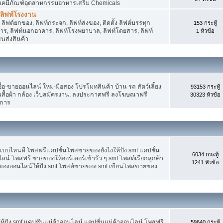
 เคมีภัณฑ์อุตสาหกรรมอาหารเสริม Chemicals
, ลิฟท์โรงงาน
ลิฟต์ยกของ, ลิฟท์กระจก, ลิฟท์ส่งของ, ติดตั้ง ลิฟต์บรรทุก
153 กระทู้
คาร, ลิฟท์นอกอาคาร, ลิฟท์โรงพยาบาล, ลิฟท์โดยสาร, ลิฟท์
1 หัวข้อ
ขนส่งสินค้า
อ-ขายออนไลน์ ใหม่-มือสอง โปรโมทสินค้า บ้าน รถ สัตว์เลี้ยง
93153 กระทู้
าง เสื้อผ้า กล้อง เว็บสมัครงาน, ลงประกาศฟรี ลงโฆษณาฟรี
30323 หัวข้อ
ิการ
แบบไหนดี โพสฟรีแคปชั่นโพสขายของยังไงให้ปัง smf แคปชั่น
6034 กระทู้
ลน์ โพสฟรี ขายของให้ออร์เดอร์เข้ารัว ๆ smf โพสต์เรียกลูกค้า
1241 หัวข้อ
ยของออนไลน์ให้ปัง smf โพสต์ขายของ smf เขียนโพสขายของ
ปัง smf แคปชั่นแม่ค้าออนไลน์ แคปชั่นแม่ค้าออนไลน์ โพสฟรี
59640 กระทู้