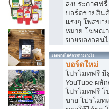
ลงประกาศฟรี เ
บอร์ดขายสินค้
แรงๆ โพสขายส
หมาย โฆษณาเ
ขายของออนไ
ยอดขายไม่ดีควรทำอย่างไร
บอร์ดใหม่
โปรโมทฟรี มีลู
YouTube ผลั
โปรโมทฟรี โ
ขาย โปรโมทแ