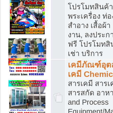
โปรโมทสินค้า บ
พระเครื่อง ท่อง
สำอาง เสื้อผ้า
งาน, ลงประก
ฟรี โปรโมทสิน
เช่า บริการ
เคมีภัณฑ์อุ
เคมี Chemic
สารเคมี สารเค
สารสกัด อาหา
and Process
Equipment/Ma