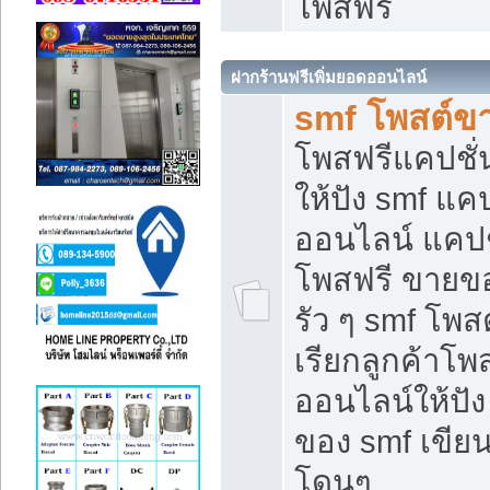
โพสฟรี
ฝากร้านฟรีเพิ่มยอดออนไลน์
smf โพสต์ข
โพสฟรีแคปชั
ให้ปัง smf แคป
ออนไลน์ แคปช
โพสฟรี ขายของ
รัว ๆ smf โพสต
เรียกลูกค้าโ
ออนไลน์ให้ปั
ของ smf เขี
โดนๆ