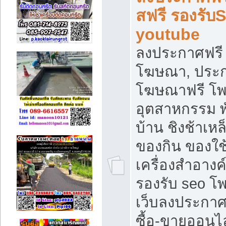
สฟรี รองรับ
youtube
ลงประกาศฟรี 
โฆษณา, ประกา
โฆษณาฟรี โพส
อุตสาหกรรม พ
บ้าน ชิงช้าเหล
ของกิน ของใช
เครื่องสำอางค์
รองรับ seo โ
เว็บลงประกา
ซื้อ-ขายออนไล