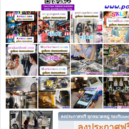
ลงประกาศฟรี ทุกหมวดหมู่ รองรับse
ลงประกาศฟรี