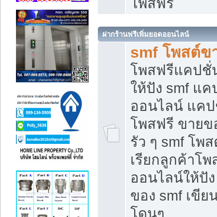
โพสฟรี
ฝากร้านฟรีเพิ่มยอดออนไลน์
smf โพสต์ข
โพสฟรีแคปชั
ให้ปัง smf แคป
ออนไลน์ แคปช
โพสฟรี ขายของ
รัว ๆ smf โพสต
เรียกลูกค้าโ
ออนไลน์ให้ปั
ของ smf เขี
โดนๆ