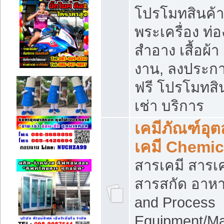
โปรโมทสินค้า บ
พระเครื่อง ท่อง
สำอาง เสื้อผ้า
งาน, ลงประก
ฟรี โปรโมทสิน
เช่า บริการ
เคมีภัณฑ์อุ
เคมี Chemic
สารเคมี สารเค
สารสกัด อาหา
and Process
Equipment/Ma