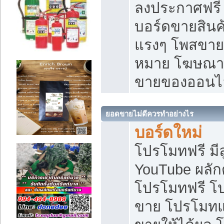
ลงประกาศฟรี เ
บอร์ดขายสินค้
แรงๆ โพสขายส
หมาย โฆษณาเ
ขายของออนไ
ยอดขายไม่ดีควรทำอย่างไร
บอร์ดใหม่
โปรโมทฟรี มีลู
YouTube ผลั
โปรโมทฟรี โ
ขาย โปรโมทแ