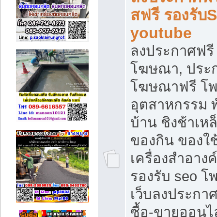
สฟรี รองรับ
youtube
ลงประกาศฟรี 
โฆษณา, ประกา
โฆษณาฟรี โพส
อุตสาหกรรม พ
บ้าน ชิงช้าเหล
ของกิน ของใช
เครื่องสำอางค์
รองรับ seo โ
เว็บลงประกา
ซื้อ-ขายออนไล