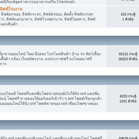
 เคมีภัณฑ์อุตสาหกรรมอาหารเสริม Chemicals
, ลิฟท์โรงงาน
ลิฟต์ยกของ, ลิฟท์กระจก, ลิฟท์ส่งของ, ติดตั้ง ลิฟต์บรรทุก
153 กระทู้
คาร, ลิฟท์นอกอาคาร, ลิฟท์โรงพยาบาล, ลิฟท์โดยสาร, ลิฟท์
1 หัวข้อ
ขนส่งสินค้า
อ-ขายออนไลน์ ใหม่-มือสอง โปรโมทสินค้า บ้าน รถ สัตว์เลี้ยง
93131 กระทู้
าง เสื้อผ้า กล้อง เว็บสมัครงาน, ลงประกาศฟรี ลงโฆษณาฟรี
30323 หัวข้อ
ิการ
แบบไหนดี โพสฟรีแคปชั่นโพสขายของยังไงให้ปัง smf แคปชั่น
6033 กระทู้
ลน์ โพสฟรี ขายของให้ออร์เดอร์เข้ารัว ๆ smf โพสต์เรียกลูกค้า
1241 หัวข้อ
ยของออนไลน์ให้ปัง smf โพสต์ขายของ smf เขียนโพสขายของ
ปัง smf แคปชั่นแม่ค้าออนไลน์ แคปชั่นแม่ค้าออนไลน์ โพสฟรี
59639 กระทู้