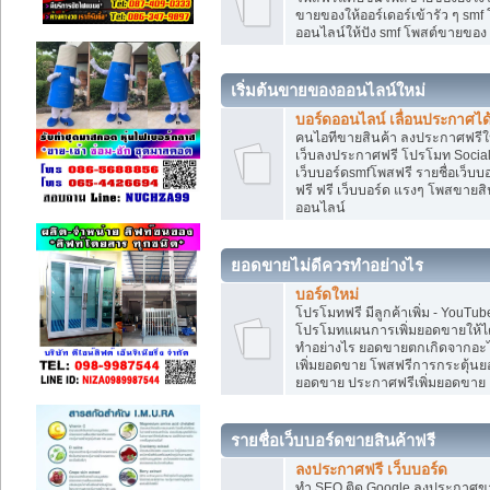
ขายของให้ออร์เดอร์เข้ารัว ๆ smf
ออนไลน์ให้ปัง smf โพสต์ขายขอ
เริ่มต้นขายของออนไลน์ใหม่
บอร์ดออนไลน์ เลื่อนประกาศได
คนไอทีขายสินค้า ลงประกาศฟรีให
เว็บลงประกาศฟรี โปรโมท Social
เว็บบอร์ดsmfโพสฟรี รายชื่อเว็บบ
ฟรี ฟรี เว็บบอร์ด แรงๆ โพสขาย
ออนไลน์
ยอดขายไม่ดีควรทำอย่างไร
บอร์ดใหม่
โปรโมทฟรี มีลูกค้าเพิ่ม - You
โปรโมทแผนการเพิ่มยอดขายให้ได
ทำอย่างไร ยอดขายตกเกิดจากอะไ
เพิ่มยอดขาย โพสฟรีการกระตุ้น
ยอดขาย ประกาศฟรีเพิ่มยอดขาย
รายชื่อเว็บบอร์ดขายสินค้าฟรี
ลงประกาศฟรี เว็บบอร์ด
ทำ SEO ติด Google ลงประกาศ