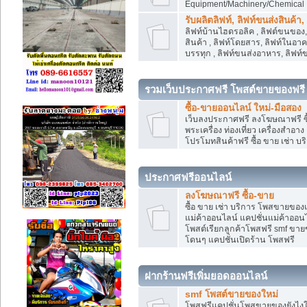
Equipment/Machinery/Chemical
รับผลิตลิฟท์, ลิฟท์ขนส่งสินค้า
ลิฟท์บ้านไฮดรอลิค , ลิฟต์ขนของ, 
สินค้า , ลิฟท์โดยสาร, ลิฟท์ในอา
บรรทุก , ลิฟท์ขนส่งอาหาร, ลิฟท์
รวมเว็บประกาศฟรี โพสต์ขายของฟรี
ซื้อ-ขายออนไลน์ ใหม่-มือสอง
เว็บลงประกาศฟรี ลงโฆษณาฟรี ซื้
พระเครื่อง ท่องเที่ยว เครื่องสำอ
โปรโมทสินค้าฟรี ซื้อ ขาย เช่า บร
ประกาศฟรีออนไลน์
ลงโฆษณาฟรี ซื้อ-ขาย
ซื้อ ขาย เช่า บริการ โพสขายของ
แม่ค้าออนไลน์ แคปชั่นแม่ค้าออนไ
โพสต์เรียกลูกค้าโพสฟรี smf ขา
โดนๆ แคปชั่นเปิดร้าน โพสฟรี
ฝากร้านฟรีเพิ่มยอดออนไลน์
smf โพสต์ขายของใหม่
โพสฟรีแคปชั่นโพสขายของยังไงให้