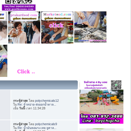
กระทู้ล่าสุด
โดย
polychemicals12
ใน
Re: จำหน่าย-ส่งออกน้ำตาล...
เมื่อ
วันนี้
เวลา 11:34:28
กระทู้ล่าสุด
โดย
polychemicals9
ใน
Re: น้ำมันหอมระเหย ยูคาล...