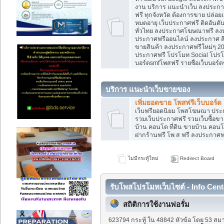
งาน บริการ แนะนำเว็บ ลงประกาศ
ฟรี ทุกจังหวัด ต้องการขาย ปล่อยเ
หมดอายุ เว็บประกาศฟรี ติดอันดั
ทั่วไทย ลงประกาศโฆษณาฟรี ลง
ประกาศฟรีออนไลน์ ลงประกาศ สิน
ขายสินค้า ลงประกาศฟรีใหม่ๆ 202
ประกาศฟรี โปรโมท Social โปรโมท
บอร์ดsmfโพสฟรี รายชื่อเว็บบอร์ด
บริการ แนะนำเว็บขายของ
เพิ่มยอดขาย โพสฟรีเว็บบอร์ด
เว็บฟรียอดนิยม โพสโฆษณา ปร
รวมเว็บประกาศฟรี รวมเว็บซื้อขา
บ้าน คอนโด ที่ดิน ขายบ้าน คอนโด
ฝากร้านฟรี โพ ส ฟรี ลงประกาศ
ไม่มีกระทู้ใหม่
Redirect Board
รับโพสโปรโมทเว็บไซต์ - Info Cent
สถิติการใช้งานฟอรั่ม
623794 กระทู้ ใน 48842 หัวข้อ โดย 53 สมา