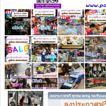
ลงประกาศฟรี ทุกหมวดหมู่ รองรับse
ลงประกาศฟรี