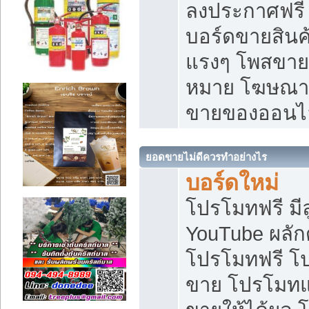
ลงประกาศฟรี เ
บอร์ดขายสินค้
แรงๆ โพสขายส
หมาย โฆษณาเ
ขายของออนไ
ยอดขายไม่ดีควรทำอย่างไร
บอร์ดใหม่
โปรโมทฟรี มีลู
YouTube ผลั
โปรโมทฟรี โ
ขาย โปรโมทแ