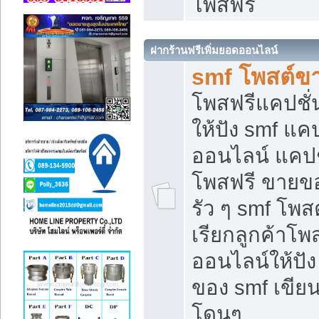
โพสฟรี
ฝากร้านฟรีเพิ่มยอดออนไลน์
smf โพสต์ข
โพสฟรีแคปชั
ให้ปัง smf แคป
ออนไลน์ แคปช
โพสฟรี ขายของ
รัว ๆ smf โพสต
เรียกลูกค้าโ
ออนไลน์ให้ปั
ของ smf เขี
โดนๆ