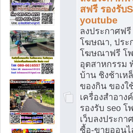
สฟรี รองรับ
youtube
ลงประกาศฟรี 
โฆษณา, ประกา
โฆษณาฟรี โพส
อุตสาหกรรม พ
บ้าน ชิงช้าเหล
ของกิน ของใช
เครื่องสำอางค์
รองรับ seo โ
เว็บลงประกา
ซื้อ-ขายออนไล