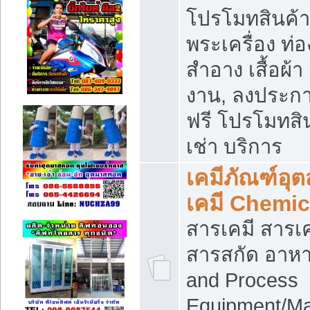
โปรโมทสินค้า บ
พระเครื่อง ท่อง
สำอาง เสื้อผ้า
งาน, ลงประก
ฟรี โปรโมทสิน
เช่า บริการ
เคมีภัณฑ์อุ
เคมี Chemic
สารเคมี สารเค
สารสกัด อาหา
and Process
Equipment/Ma