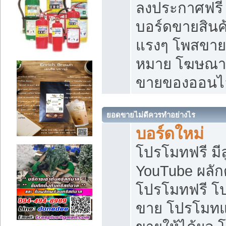
ลงประกาศฟรี เ
บอร์ดขายสินค้
แรงๆ โพสขายส
หมาย โฆษณาเ
ขายของออนไ
ยอดขายไม่ดีควรทำอย่างไร
บอร์ดใหม่
โปรโมทฟรี มีลู
YouTube ผลั
โปรโมทฟรี โ
ขาย โปรโมทแ