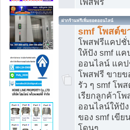
โพสฟรี
ฝากร้านฟรีเพิ่มยอดออนไลน์
smf โพสต์ข
โพสฟรีแคปชั
ให้ปัง smf แคป
ออนไลน์ แคปช
โพสฟรี ขายของ
รัว ๆ smf โพสต
เรียกลูกค้าโ
ออนไลน์ให้ปั
ของ smf เขี
โดนๆ