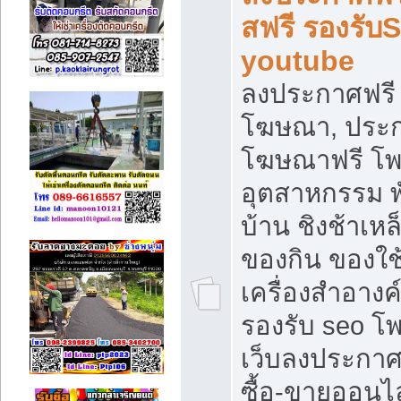
สฟรี รองรับ
youtube
ลงประกาศฟรี 
โฆษณา, ประกา
โฆษณาฟรี โพส
อุตสาหกรรม พ
บ้าน ชิงช้าเหล
ของกิน ของใช
เครื่องสำอางค์
รองรับ seo โ
เว็บลงประกา
ซื้อ-ขายออนไล