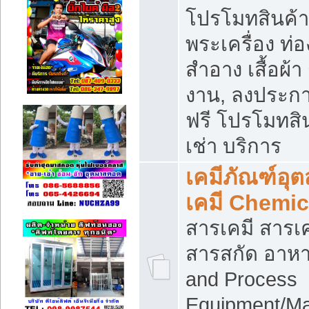
โปรโมทสินค้า บ
พระเครื่อง ท่อง
สำอาง เสื้อผ้า
งาน, ลงประก
ฟรี โปรโมทสิน
เช่า บริการ
เคมีภัณฑ์อุ
เคมี Chemic
สารเคมี สารเค
สารสกัด อาหา
and Process
Equipment/Ma