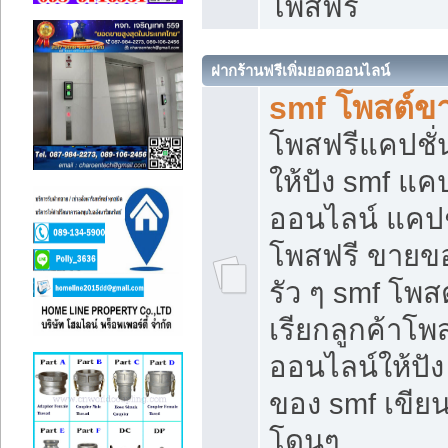
โพสฟรี
ฝากร้านฟรีเพิ่มยอดออนไลน์
smf โพสต์ข
โพสฟรีแคปชั
ให้ปัง smf แคป
ออนไลน์ แคปช
โพสฟรี ขายของ
รัว ๆ smf โพสต
เรียกลูกค้าโ
ออนไลน์ให้ปั
ของ smf เขี
โดนๆ