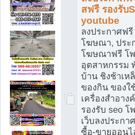
สฟรี รองรับ
youtube
ลงประกาศฟรี 
โฆษณา, ประกา
โฆษณาฟรี โพส
อุตสาหกรรม พ
บ้าน ชิงช้าเหล
ของกิน ของใช
เครื่องสำอางค์
รองรับ seo โ
เว็บลงประกา
ซื้อ-ขายออนไล