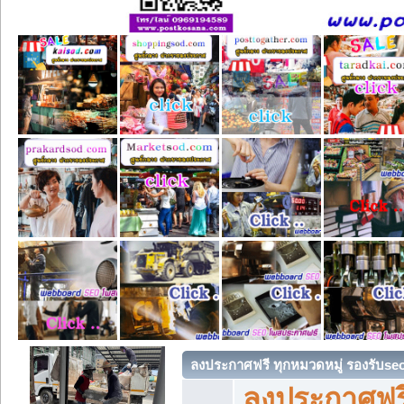
ลงประกาศฟรี ทุกหมวดหมู่ รองรับse
ลงประกาศฟรี