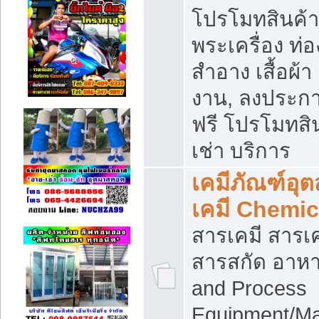
โปรโมทสินค้า บ
พระเครื่อง ท่อง
สำอาง เสื้อผ้า
งาน, ลงประก
ฟรี โปรโมทสิน
เช่า บริการ
เคมีภัณฑ์อุ
เคมี Chemic
สารเคมี สารเค
สารสกัด อาหา
and Process
Equipment/Ma