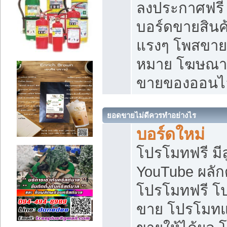
ลงประกาศฟรี เ
บอร์ดขายสินค้
แรงๆ โพสขายส
หมาย โฆษณาเ
ขายของออนไ
ยอดขายไม่ดีควรทำอย่างไร
บอร์ดใหม่
โปรโมทฟรี มีลู
YouTube ผลั
โปรโมทฟรี โ
ขาย โปรโมทแ