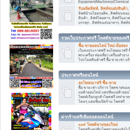
Equipment/Machinery/Chemical
รับผลิตลิฟท์, ลิฟท์ขนส่งสินค้า
ลิฟท์บ้านไฮดรอลิค , ลิฟต์ขนของ, 
สินค้า , ลิฟท์โดยสาร, ลิฟท์ในอา
บรรทุก , ลิฟท์ขนส่งอาหาร, ลิฟท์
รวมเว็บประกาศฟรี โพสต์ขายของฟรี
ซื้อ-ขายออนไลน์ ใหม่-มือสอง
เว็บลงประกาศฟรี ลงโฆษณาฟรี ซื้
พระเครื่อง ท่องเที่ยว เครื่องสำอ
โปรโมทสินค้าฟรี ซื้อ ขาย เช่า บร
ประกาศฟรีออนไลน์
ลงโฆษณาฟรี ซื้อ-ขาย
ซื้อ ขาย เช่า บริการ โพสขายของ
แม่ค้าออนไลน์ แคปชั่นแม่ค้าออนไ
โพสต์เรียกลูกค้าโพสฟรี smf ขา
โดนๆ แคปชั่นเปิดร้าน โพสฟรี
ฝากร้านฟรีเพิ่มยอดออนไลน์
smf โพสต์ขายของใหม่
โพสฟรีแคปชั่นโพสขายของยังไงให้