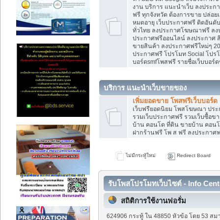
งาน บริการ แนะนำเว็บ ลงประกาศ
ฟรี ทุกจังหวัด ต้องการขาย ปล่อยเ
หมดอายุ เว็บประกาศฟรี ติดอันดั
ทั่วไทย ลงประกาศโฆษณาฟรี ลง
ประกาศฟรีออนไลน์ ลงประกาศ สิน
ขายสินค้า ลงประกาศฟรีใหม่ๆ 202
ประกาศฟรี โปรโมท Social โปรโมท
บอร์ดsmfโพสฟรี รายชื่อเว็บบอร์ด
บริการ แนะนำเว็บขายของ
เพิ่มยอดขาย โพสฟรีเว็บบอร์ด
เว็บฟรียอดนิยม โพสโฆษณา ปร
รวมเว็บประกาศฟรี รวมเว็บซื้อขา
บ้าน คอนโด ที่ดิน ขายบ้าน คอนโด
ฝากร้านฟรี โพ ส ฟรี ลงประกาศ
ไม่มีกระทู้ใหม่
Redirect Board
รับโพสโปรโมทเว็บไซต์ - Info Cent
สถิติการใช้งานฟอรั่ม
624906 กระทู้ ใน 48850 หัวข้อ โดย 53 สมา