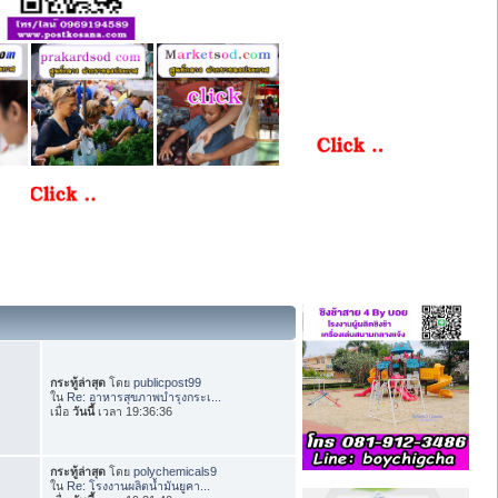
กระทู้ล่าสุด
โดย
publicpost99
ใน
Re: อาหารสุขภาพบำรุงกระเ...
เมื่อ
วันนี้
เวลา 19:36:36
กระทู้ล่าสุด
โดย
polychemicals9
ใน
Re: โรงงานผลิตน้ำมันยูคา...