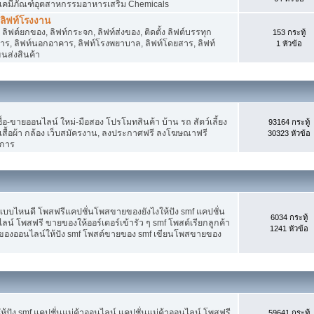
 เคมีภัณฑ์อุตสาหกรรมอาหารเสริม Chemicals
, ลิฟท์โรงงาน
ลิฟต์ยกของ, ลิฟท์กระจก, ลิฟท์ส่งของ, ติดตั้ง ลิฟต์บรรทุก
153 กระทู้
คาร, ลิฟท์นอกอาคาร, ลิฟท์โรงพยาบาล, ลิฟท์โดยสาร, ลิฟท์
1 หัวข้อ
ขนส่งสินค้า
อ-ขายออนไลน์ ใหม่-มือสอง โปรโมทสินค้า บ้าน รถ สัตว์เลี้ยง
93164 กระทู้
าง เสื้อผ้า กล้อง เว็บสมัครงาน, ลงประกาศฟรี ลงโฆษณาฟรี
30323 หัวข้อ
ิการ
แบบไหนดี โพสฟรีแคปชั่นโพสขายของยังไงให้ปัง smf แคปชั่น
6034 กระทู้
ลน์ โพสฟรี ขายของให้ออร์เดอร์เข้ารัว ๆ smf โพสต์เรียกลูกค้า
1241 หัวข้อ
ยของออนไลน์ให้ปัง smf โพสต์ขายของ smf เขียนโพสขายของ
ปัง smf แคปชั่นแม่ค้าออนไลน์ แคปชั่นแม่ค้าออนไลน์ โพสฟรี
59641 กระทู้